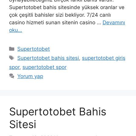
Supertotobet bahis sitesinde yüksek oranlar ve
çok çeşitli bahisler sizi bekliyor. 7/24 canlı
casino hizmeti sunan sitenin casino …
Devamını
oku…
Kategoriler
Supertotobet
Etiketler
Supertotobet bahis sitesi
,
supertotobet giriş
spor
,
supertotobet spor
Yorum yap
Supertotobet Bahis
Sitesi