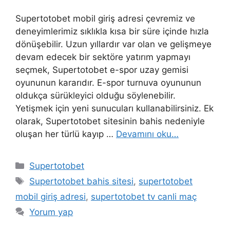
Supertotobet mobil giriş adresi çevremiz ve
deneyimlerimiz sıklıkla kısa bir süre içinde hızla
dönüşebilir. Uzun yıllardır var olan ve gelişmeye
devam edecek bir sektöre yatırım yapmayı
seçmek, Supertotobet e-spor uzay gemisi
oyununun kararıdır. E-spor turnuva oyununun
oldukça sürükleyici olduğu söylenebilir.
Yetişmek için yeni sunucuları kullanabilirsiniz. Ek
olarak, Supertotobet sitesinin bahis nedeniyle
oluşan her türlü kayıp …
Devamını oku…
Kategoriler
Supertotobet
Etiketler
Supertotobet bahis sitesi
,
supertotobet
mobil giriş adresi
,
supertotobet tv canli maç
Yorum yap