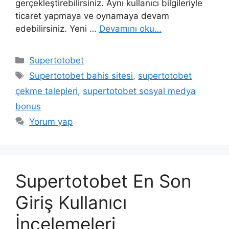
gerçekleştirebilirsiniz. Aynı kullanıcı bilgileriyle
ticaret yapmaya ve oynamaya devam
edebilirsiniz. Yeni …
Devamını oku…
Kategoriler
Supertotobet
Etiketler
Supertotobet bahis sitesi
,
supertotobet
çekme talepleri
,
supertotobet sosyal medya
bonus
Yorum yap
Supertotobet En Son
Giriş Kullanıcı
İncelemeleri