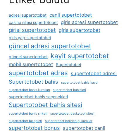
canli supertotobet
adresi supertotobet
giris adresi supertotobet
casino sitesi supertotobet
girisi supertotobet
giris supertotobet
giris yap supertotobet
güncel adresi supertotobet
kayit supertotobet
güncel supertotobet
mobil supertotobet
Supertotobet
supertotobet adres
supertotobet adresi
Supertotobet bahis
supertotobet bahis kaydı
supertotobet bahis kuralları
supertotobet bahisleri
supertotobet bahis seçenekleri
Supertotobet bahis sitesi
supertotobet bahis şirketi
supertotobet basketbol ​​sitesi
supertotobet belgeleri
supertotobet belirlediği kurallar
supertotobet bonus
supertotobet canli