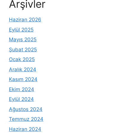
Arşivler
Haziran 2026
Eylül 2025
Mayıs 2025
Şubat 2025
Ocak 2025
Aralık 2024
Kasım 2024
Ekim 2024
Eylül 2024
Ağustos 2024
Temmuz 2024
Haziran 2024