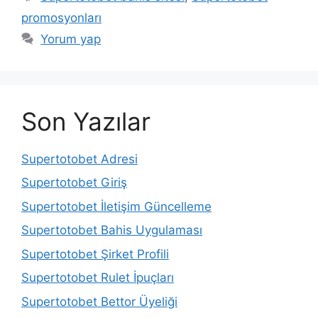
promosyonları
Yorum yap
Son Yazılar
Supertotobet Adresi
Supertotobet Giriş
Supertotobet İletişim Güncelleme
Supertotobet Bahis Uygulaması
Supertotobet Şirket Profili
Supertotobet Rulet İpuçları
Supertotobet Bettor Üyeliği