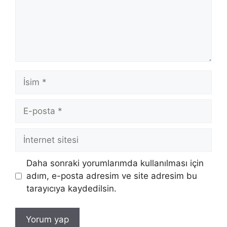
İsim
E-
posta
İnternet
sitesi
Daha sonraki yorumlarımda kullanılması için
adım, e-posta adresim ve site adresim bu
tarayıcıya kaydedilsin.