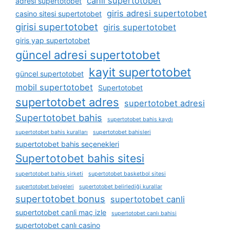
canli supertotobet
adresi supertotobet
giris adresi supertotobet
casino sitesi supertotobet
girisi supertotobet
giris supertotobet
giris yap supertotobet
güncel adresi supertotobet
kayit supertotobet
güncel supertotobet
mobil supertotobet
Supertotobet
supertotobet adres
supertotobet adresi
Supertotobet bahis
supertotobet bahis kaydı
supertotobet bahis kuralları
supertotobet bahisleri
supertotobet bahis seçenekleri
Supertotobet bahis sitesi
supertotobet bahis şirketi
supertotobet basketbol ​​sitesi
supertotobet belgeleri
supertotobet belirlediği kurallar
supertotobet bonus
supertotobet canli
supertotobet canli maç izle
supertotobet canlı bahisi
supertotobet canlı casino