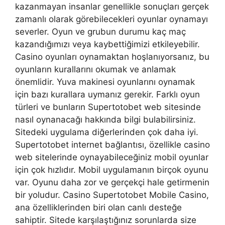
kazanmayan insanlar genellikle sonuçları gerçek
zamanlı olarak görebilecekleri oyunlar oynamayı
severler. Oyun ve grubun durumu kaç maç
kazandığımızı veya kaybettiğimizi etkileyebilir.
Casino oyunları oynamaktan hoşlanıyorsanız, bu
oyunların kurallarını okumak ve anlamak
önemlidir. Yuva makinesi oyunlarını oynamak
için bazı kurallara uymanız gerekir. Farklı oyun
türleri ve bunların Supertotobet web sitesinde
nasıl oynanacağı hakkında bilgi bulabilirsiniz.
Sitedeki uygulama diğerlerinden çok daha iyi.
Supertotobet internet bağlantısı, özellikle casino
web sitelerinde oynayabileceğiniz mobil oyunlar
için çok hızlıdır. Mobil uygulamanın birçok oyunu
var. Oyunu daha zor ve gerçekçi hale getirmenin
bir yoludur. Casino Supertotobet Mobile Casino,
ana özelliklerinden biri olan canlı desteğe
sahiptir. Sitede karşılaştığınız sorunlarda size