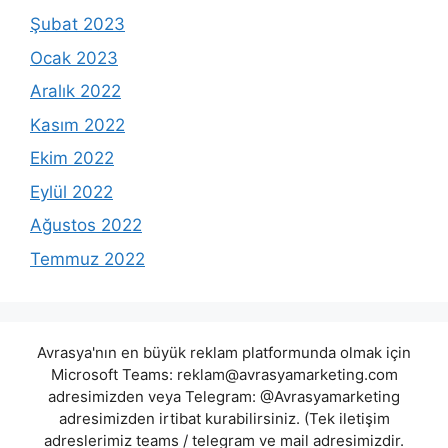
Şubat 2023
Ocak 2023
Aralık 2022
Kasım 2022
Ekim 2022
Eylül 2022
Ağustos 2022
Temmuz 2022
Avrasya'nın en büyük reklam platformunda olmak için
Microsoft Teams:
reklam@avrasyamarketing.com
adresimizden veya Telegram: @Avrasyamarketing
adresimizden irtibat kurabilirsiniz. (Tek iletişim
adreslerimiz teams / telegram ve mail adresimizdir.