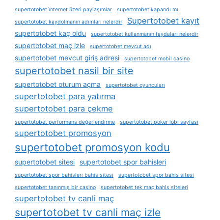
supertotobet i̇nternet üzeri paylaşımlar
supertotobet kapandı mı
Supertotobet kayıt
supertotobet kaydolmanın adımları nelerdir
supertotobet kaç oldu
supertotobet kullanmanın faydaları nelerdir
supertotobet maç izle
supertotobet mevcut adı
supertotobet mevcut giriş adresi
supertotobet mobil casino
supertotobet nasil bir site
supertotobet oturum açma
supertotobet oyuncuları
supertotobet para yatırma
supertotobet para çekme
supertotobet performans değerlendirme
supertotobet poker lobi sayfası
supertotobet promosyon
supertotobet promosyon kodu
supertotobet sitesi
supertotobet spor bahisleri
supertotobet spor bahisleri bahis sitesi
supertotobet spor bahis sitesi
supertotobet tanınmış bir casino
supertotobet tek maç bahis siteleri
supertotobet tv canli maç
supertotobet tv canli maç izle