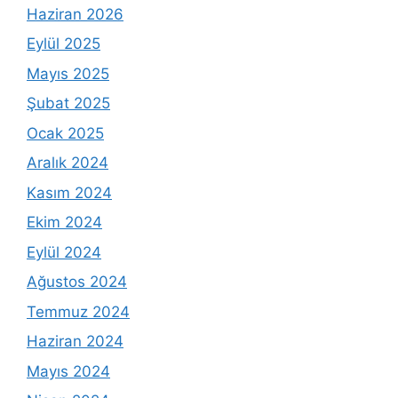
Haziran 2026
Eylül 2025
Mayıs 2025
Şubat 2025
Ocak 2025
Aralık 2024
Kasım 2024
Ekim 2024
Eylül 2024
Ağustos 2024
Temmuz 2024
Haziran 2024
Mayıs 2024