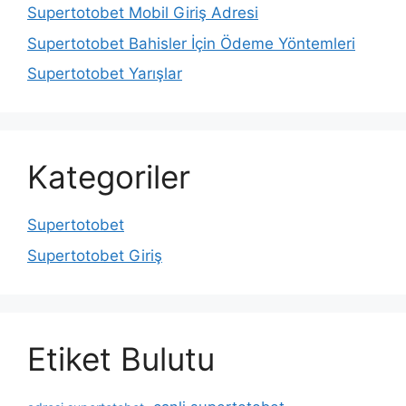
Supertotobet Mobil Giriş Adresi
Supertotobet Bahisler İçin Ödeme Yöntemleri
Supertotobet Yarışlar
Kategoriler
Supertotobet
Supertotobet Giriş
Etiket Bulutu