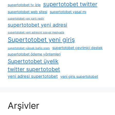
supertotobet twitter
supertotobet tv izle
supertotobet web sitesi
supertotobet yasal mı
supertotobet yaş şartı nedir
supertotobet yeni adresi
supertotobet yeni adresini sosyal medyada
Supertotobet yeni giriş
supertotobet çevrimiçi destek
supertotobet yüksek bahis oranı
supertotobet ödeme yöntemleri
Supertotobet üyelik
twitter supertotobet
yeni adresi supertotobet
yeni giris supertotobet
Arşivler