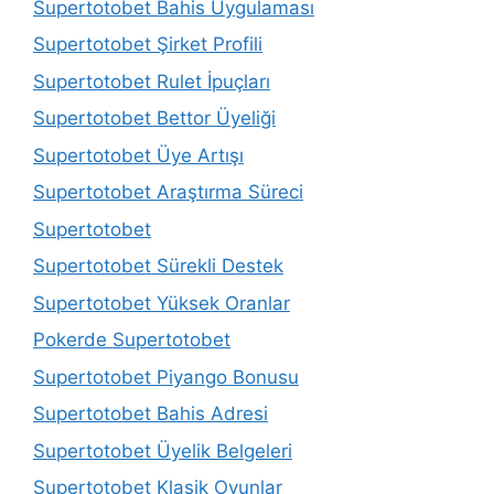
Supertotobet Bahis Uygulaması
Supertotobet Şirket Profili
Supertotobet Rulet İpuçları
Supertotobet Bettor Üyeliği
Supertotobet Üye Artışı
Supertotobet Araştırma Süreci
Supertotobet
Supertotobet Sürekli Destek
Supertotobet Yüksek Oranlar
Pokerde Supertotobet
Supertotobet Piyango Bonusu
Supertotobet Bahis Adresi
Supertotobet Üyelik Belgeleri
Supertotobet Klasik Oyunlar