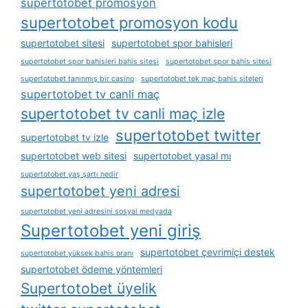
supertotobet promosyon
supertotobet promosyon kodu
supertotobet sitesi
supertotobet spor bahisleri
supertotobet spor bahisleri bahis sitesi
supertotobet spor bahis sitesi
supertotobet tanınmış bir casino
supertotobet tek maç bahis siteleri
supertotobet tv canli maç
supertotobet tv canli maç izle
supertotobet twitter
supertotobet tv izle
supertotobet web sitesi
supertotobet yasal mı
supertotobet yaş şartı nedir
supertotobet yeni adresi
supertotobet yeni adresini sosyal medyada
Supertotobet yeni giriş
supertotobet çevrimiçi destek
supertotobet yüksek bahis oranı
supertotobet ödeme yöntemleri
Supertotobet üyelik