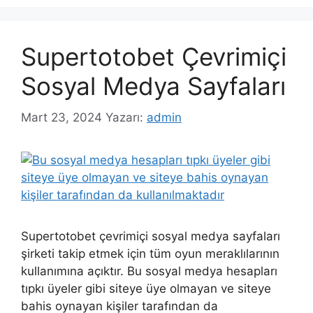
Supertotobet Çevrimiçi
Sosyal Medya Sayfaları
Mart 23, 2024
Yazarı:
admin
Supertotobet çevrimiçi sosyal medya sayfaları
şirketi takip etmek için tüm oyun meraklılarının
kullanımına açıktır. Bu sosyal medya hesapları
tıpkı üyeler gibi siteye üye olmayan ve siteye
bahis oynayan kişiler tarafından da