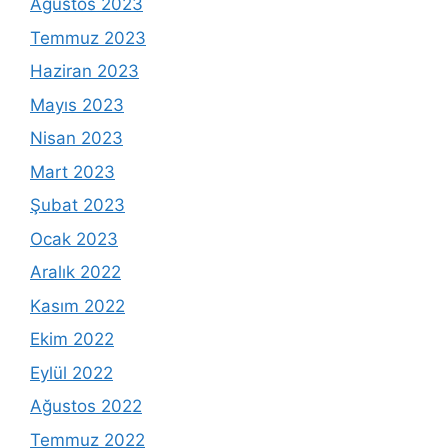
Ağustos 2023
Temmuz 2023
Haziran 2023
Mayıs 2023
Nisan 2023
Mart 2023
Şubat 2023
Ocak 2023
Aralık 2022
Kasım 2022
Ekim 2022
Eylül 2022
Ağustos 2022
Temmuz 2022