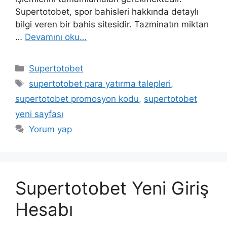
Supertotobet, spor bahisleri hakkında detaylı
bilgi veren bir bahis sitesidir. Tazminatın miktarı
…
Devamını oku…
Kategoriler
Supertotobet
Etiketler
supertotobet para yatırma talepleri
,
supertotobet promosyon kodu
,
supertotobet
yeni sayfası
Yorum yap
Supertotobet Yeni Giriş
Hesabı