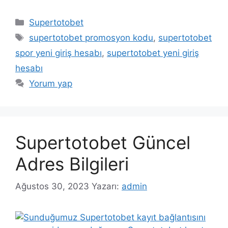
Kategoriler
Supertotobet
Etiketler
supertotobet promosyon kodu
,
supertotobet
spor yeni giriş hesabı
,
supertotobet yeni giriş
hesabı
Yorum yap
Supertotobet Güncel
Adres Bilgileri
Ağustos 30, 2023
Yazarı:
admin