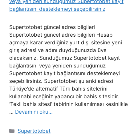
Supertotobet güncel adres bilgileri
Supertotobet güncel adres bilgileri Hesap
açmaya karar verdiğiniz yurt dışı sitesine yeni
giriş adresi ve adını duyduğunuzda üye
olacaksınız. Sunduğumuz Supertotobet kayıt
bağlantısını veya yeniden sunduğumuz
Supertotobet kayıt bağlantısını desteklemeyi
seçebilirsiniz. Supertotobet şu anki adresi
Türkiye’de alternatif Türk bahis sitelerini
kullanabileceğiniz yabancı bir bahis sitesidir.
‘Tekli bahis sitesi’ tabirinin kullanılması kesinlikle
…
Devamını oku…
Kategoriler
Supertotobet