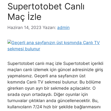
Supertotobet Canlı
Maç İzle
Haziran 14, 2023
Yazarı:
admin
Supertotobet canlı maç izle Supertotobet içerikli
maçları canlı izlemek için güncel adresinizle giriş
yapmalısınız. Geçerli ana sayfanızın üst
kısmında Canlı TV sekmesi bulunur. Bu bölüme
girerken oyun ayrı bir sekmede açılacaktır. O
sırada oyun ortadaydı. Diğer oyunlar için
turnuvalar çıktıkları anda güncellenecektir. Bu,
kullanıcıların 7/24 hızlı bir şekilde bağlanmasını