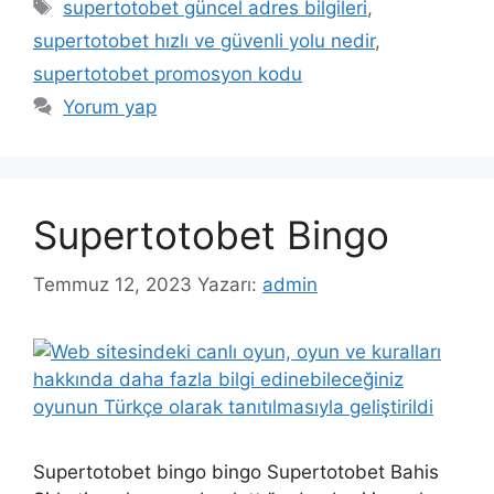
Etiketler
supertotobet güncel adres bilgileri
,
supertotobet hızlı ve güvenli yolu nedir
,
supertotobet promosyon kodu
Yorum yap
Supertotobet Bingo
Temmuz 12, 2023
Yazarı:
admin
Supertotobet bingo bingo Supertotobet Bahis