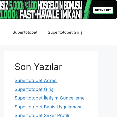
Supertotobet
Supertotobet Giriş
Son Yazılar
Supertotobet Adresi
Supertotobet Giriş
Supertotobet İletişim Güncelleme
Supertotobet Bahis Uygulaması
Supertotobet Şirket Profili