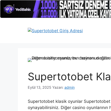
İçeriğe
atla
Supertotobet Kla
Eylül 13, 2025
Yazarı:
admin
Supertotobet klasik oyunlar Supertotobet 
oynayabilirsiniz. Diğer casino oyunlarının