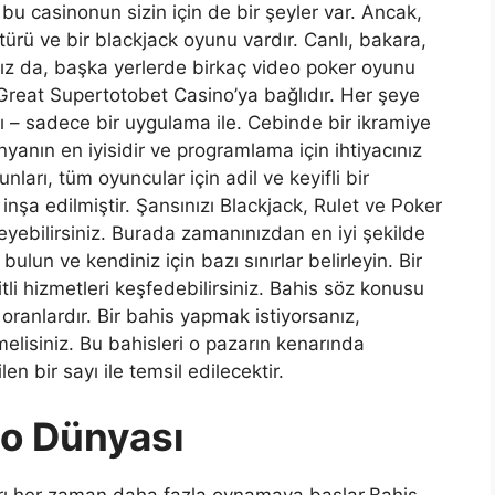
u casinonun sizin için de bir şeyler var. Ancak,
 türü ve bir blackjack oyunu vardır. Canlı, bakara,
ız da, başka yerlerde birkaç video poker oyunu
iz Great Supertotobet Casino’ya bağlıdır. Her şeye
rı – sadece bir uygulama ile. Cebinde bir ikramiye
anın en iyisidir ve programlama için ihtiyacınız
nları, tüm oyuncular için adil ve keyifli bir
nşa edilmiştir. Şansınızı Blackjack, Rulet ve Poker
yebilirsiniz. Burada zamanınızdan en iyi şekilde
ulun ve kendiniz için bazı sınırlar belirleyin. Bir
tli hizmetleri keşfedebilirsiniz. Bahis söz konusu
ranlardır. Bir bahis yapmak istiyorsanız,
melisiniz. Bu bahisleri o pazarın kenarında
len bir sayı ile temsil edilecektir.
o Dünyası