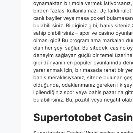
oynamaktan bir mola vermek istiyorsanız, b
birden fazlası kullanılamaz. Üç farklı rulet
canlı bayiler veya masa pokeri bulamasan
bulabilirsiniz. Bildiğiniz gibi, bahis siten
sahip olabilirsiniz – spor ve casino oyunla
olması gibi! Bu programlama markaları düny
olan her şeyi sağlar. Bu sitedeki casino oyu
deneyim sağlayan güçlü bir temel üzerine i
gibi dünyanın en popüler oyunlarında dene
yararlanmak için, bir masada rahat bir yer b
bahis meraklısıysanız, sitede bulunan çeşi
olduğunda, odaklanmanız gereken ilk şey o
ilgilendiğiniz spor veya bahis pazarına git
bulabilirsiniz. Bu, pozitif veya negatif olabi
Supertotobet Casin