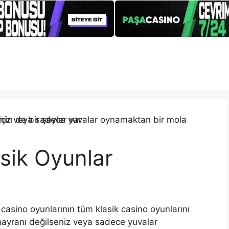
sik Oyunlar
casino oyunlarının tüm klasik casino oyunlarını
 hayranı değilseniz veya sadece yuvalar