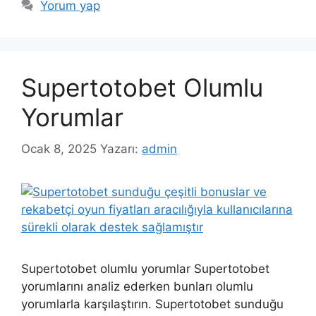
Yorum yap
Supertotobet Olumlu
Yorumlar
Ocak 8, 2025
Yazarı:
admin
Supertotobet olumlu yorumlar Supertotobet
yorumlarını analiz ederken bunları olumlu
yorumlarla karşılaştırın. Supertotobet sunduğu