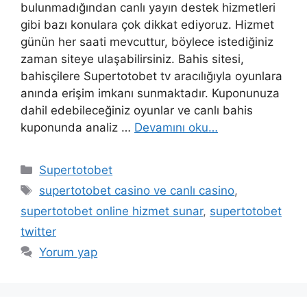
bulunmadığından canlı yayın destek hizmetleri
gibi bazı konulara çok dikkat ediyoruz. Hizmet
günün her saati mevcuttur, böylece istediğiniz
zaman siteye ulaşabilirsiniz. Bahis sitesi,
bahisçilere Supertotobet tv aracılığıyla oyunlara
anında erişim imkanı sunmaktadır. Kuponunuza
dahil edebileceğiniz oyunlar ve canlı bahis
kuponunda analiz …
Devamını oku…
Kategoriler
Supertotobet
Etiketler
supertotobet casino ve canlı casino
,
supertotobet online hizmet sunar
,
supertotobet
twitter
Yorum yap