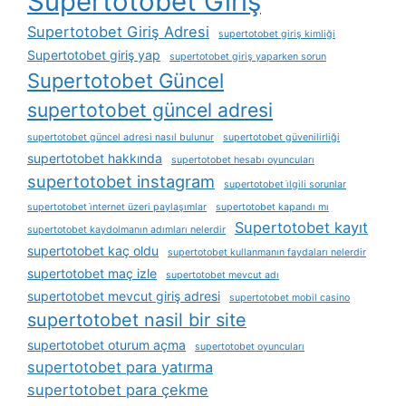
Supertotobet Giriş
Supertotobet Giriş Adresi
supertotobet giriş kimliği
Supertotobet giriş yap
supertotobet giriş yaparken sorun
Supertotobet Güncel
supertotobet güncel adresi
supertotobet güncel adresi nasıl bulunur
supertotobet güvenilirliği
supertotobet hakkında
supertotobet hesabı oyuncuları
supertotobet instagram
supertotobet i̇lgili sorunlar
supertotobet i̇nternet üzeri paylaşımlar
supertotobet kapandı mı
Supertotobet kayıt
supertotobet kaydolmanın adımları nelerdir
supertotobet kaç oldu
supertotobet kullanmanın faydaları nelerdir
supertotobet maç izle
supertotobet mevcut adı
supertotobet mevcut giriş adresi
supertotobet mobil casino
supertotobet nasil bir site
supertotobet oturum açma
supertotobet oyuncuları
supertotobet para yatırma
supertotobet para çekme