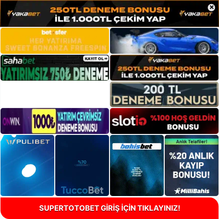
×
SUPERTOTOBET GİRİŞ İÇİN TIKLAYINIZ!