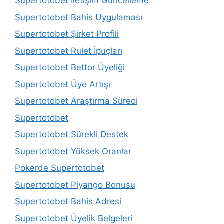
Supertotobet İletişim Güncelleme
Supertotobet Bahis Uygulaması
Supertotobet Şirket Profili
Supertotobet Rulet İpuçları
Supertotobet Bettor Üyeliği
Supertotobet Üye Artışı
Supertotobet Araştırma Süreci
Supertotobet
Supertotobet Sürekli Destek
Supertotobet Yüksek Oranlar
Pokerde Supertotobet
Supertotobet Piyango Bonusu
Supertotobet Bahis Adresi
Supertotobet Üyelik Belgeleri