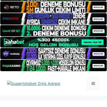
İçeriğe
atla
Menü