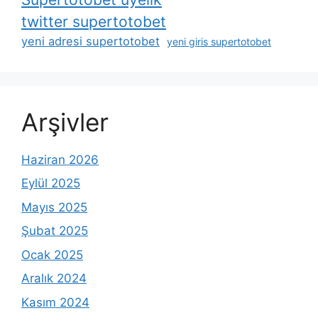
twitter supertotobet
yeni adresi supertotobet
yeni giris supertotobet
Arşivler
Haziran 2026
Eylül 2025
Mayıs 2025
Şubat 2025
Ocak 2025
Aralık 2024
Kasım 2024