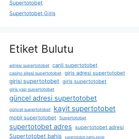
Supertotobet
Supertotobet Giriş
Etiket Bulutu
canli supertotobet
adresi supertotobet
giris adresi supertotobet
casino sitesi supertotobet
girisi supertotobet
giris supertotobet
giris yap supertotobet
güncel adresi supertotobet
kayit supertotobet
güncel supertotobet
mobil supertotobet
Supertotobet
supertotobet adres
supertotobet adresi
Supertotobet bahis
supertotobet bahis kaydı