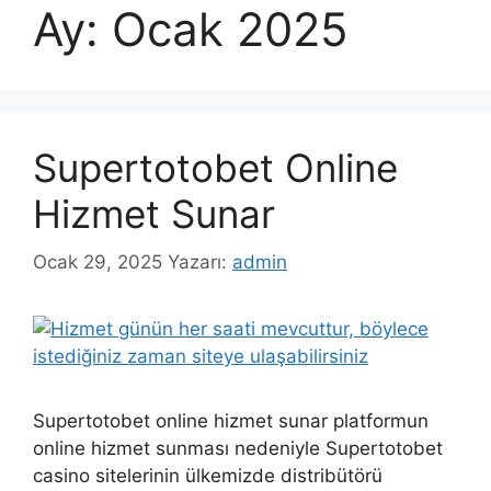
Ay:
Ocak 2025
Supertotobet Online
Hizmet Sunar
Ocak 29, 2025
Yazarı:
admin
Supertotobet online hizmet sunar platformun
online hizmet sunması nedeniyle Supertotobet
casino sitelerinin ülkemizde distribütörü