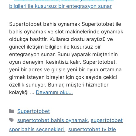
Supertotobet bahis oynamak Supertotobet ile
bahis oynamak ve slot makinelerinde oynamak
oldukça basittir. Kullanıcı dostu arayüzü ve
güncel iletişim bilgileri ile kusursuz bir
entegrasyon sunar. Bunu yaparak müşterinin
oyun deneyimi kesintisiz kalır. Supertotobet,
yeni bir adres ve girişle yeni bir oyun ortamına
girmek isteyen bireyler için çok sayıda çekici
özellik sunuyor. Bunlar, müşteri hizmetleri
kolaylığı …
Devamını oku…
Kategoriler
Supertotobet
Etiketler
supertotobet bahis oynamak
,
supertotobet
spor bahis seçenekleri
,
supertotobet tv izle