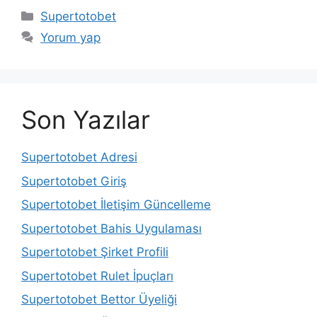
Kategoriler
Supertotobet
Yorum yap
Son Yazılar
Supertotobet Adresi
Supertotobet Giriş
Supertotobet İletişim Güncelleme
Supertotobet Bahis Uygulaması
Supertotobet Şirket Profili
Supertotobet Rulet İpuçları
Supertotobet Bettor Üyeliği