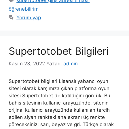
supertotobet giriş adresini nasıl
öğrenebilirim
Yorum yap
Supertotobet Bilgileri
Kasım 23, 2022
Yazarı:
admin
Supertotobet bilgileri Lisanslı yabancı oyun
sitesi olarak karşımıza çıkan platforma oyun
sitesi Supertotobet de katıldığını gördük. Bu
bahis sitesinin kullanıcı arayüzünde, sitenin
orijinal kullanıcı arayüzünde kullanılan tercih
edilen siyah renkteki ana ekranı üç renkte
göreceksiniz: sarı, beyaz ve gri. Türkçe olarak