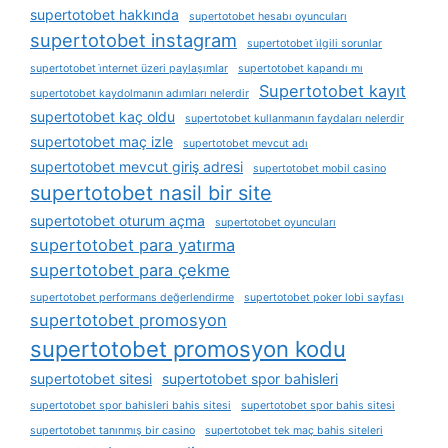
supertotobet hakkında
supertotobet hesabı oyuncuları
supertotobet instagram
supertotobet i̇lgili sorunlar
supertotobet i̇nternet üzeri paylaşımlar
supertotobet kapandı mı
Supertotobet kayıt
supertotobet kaydolmanın adımları nelerdir
supertotobet kaç oldu
supertotobet kullanmanın faydaları nelerdir
supertotobet maç izle
supertotobet mevcut adı
supertotobet mevcut giriş adresi
supertotobet mobil casino
supertotobet nasil bir site
supertotobet oturum açma
supertotobet oyuncuları
supertotobet para yatırma
supertotobet para çekme
supertotobet performans değerlendirme
supertotobet poker lobi sayfası
supertotobet promosyon
supertotobet promosyon kodu
supertotobet sitesi
supertotobet spor bahisleri
supertotobet spor bahisleri bahis sitesi
supertotobet spor bahis sitesi
supertotobet tanınmış bir casino
supertotobet tek maç bahis siteleri