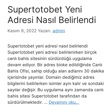
Supertotobet Yeni
Adresi Nasıl Belirlendi
Kasım 9, 2022
Yazarı:
admin
Supertotobet yeni adresi nasıl belirlendi
Supertotobet yeni adresi belirlenirken birçok
canlı bahis sitesinin sürdürdüğü uygulama
devam ediyor. Bir adres bloke edildiğinde Canlı
Bahis Ofisi, sahip olduğu alan adlarını 30 dakika
içerisinde yayınlar. Domain dediğimiz adres
bilgilerini belirlerken isimler aynı kalır ve sondaki
sayılar değişir. Bu uygulama aynı zamanda canlı
bahis sitesi Supertotobet tarafından da
sürdürülmektedir. …
Devamını oku…