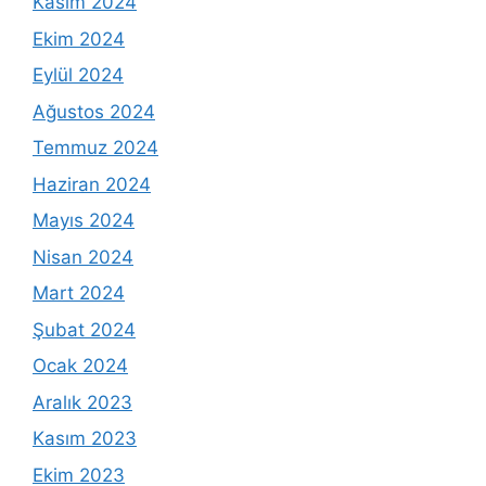
Kasım 2024
Ekim 2024
Eylül 2024
Ağustos 2024
Temmuz 2024
Haziran 2024
Mayıs 2024
Nisan 2024
Mart 2024
Şubat 2024
Ocak 2024
Aralık 2023
Kasım 2023
Ekim 2023