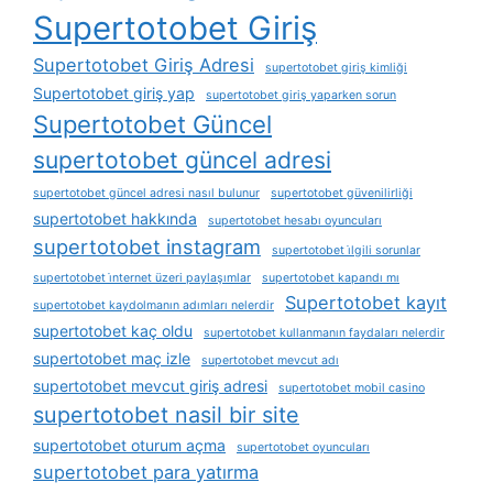
Supertotobet Giriş
Supertotobet Giriş Adresi
supertotobet giriş kimliği
Supertotobet giriş yap
supertotobet giriş yaparken sorun
Supertotobet Güncel
supertotobet güncel adresi
supertotobet güncel adresi nasıl bulunur
supertotobet güvenilirliği
supertotobet hakkında
supertotobet hesabı oyuncuları
supertotobet instagram
supertotobet i̇lgili sorunlar
supertotobet i̇nternet üzeri paylaşımlar
supertotobet kapandı mı
Supertotobet kayıt
supertotobet kaydolmanın adımları nelerdir
supertotobet kaç oldu
supertotobet kullanmanın faydaları nelerdir
supertotobet maç izle
supertotobet mevcut adı
supertotobet mevcut giriş adresi
supertotobet mobil casino
supertotobet nasil bir site
supertotobet oturum açma
supertotobet oyuncuları
supertotobet para yatırma