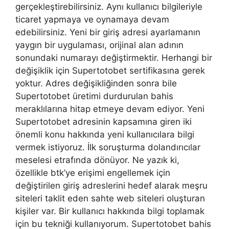
gerçekleştirebilirsiniz. Aynı kullanıcı bilgileriyle
ticaret yapmaya ve oynamaya devam
edebilirsiniz. Yeni bir giriş adresi ayarlamanın
yaygın bir uygulaması, orijinal alan adının
sonundaki numarayı değiştirmektir. Herhangi bir
değişiklik için Supertotobet sertifikasına gerek
yoktur. Adres değişikliğinden sonra bile
Supertotobet üretimi durdurulan bahis
meraklılarına hitap etmeye devam ediyor. Yeni
Supertotobet adresinin kapsamına giren iki
önemli konu hakkında yeni kullanıcılara bilgi
vermek istiyoruz. İlk soruşturma dolandırıcılar
meselesi etrafında dönüyor. Ne yazık ki,
özellikle btk’ye erişimi engellemek için
değiştirilen giriş adreslerini hedef alarak meşru
siteleri taklit eden sahte web siteleri oluşturan
kişiler var. Bir kullanıcı hakkında bilgi toplamak
için bu tekniği kullanıyorum. Supertotobet bahis