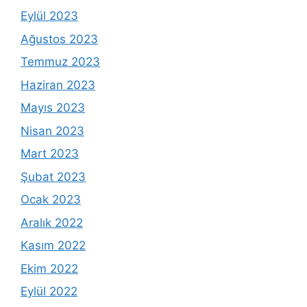
Eylül 2023
Ağustos 2023
Temmuz 2023
Haziran 2023
Mayıs 2023
Nisan 2023
Mart 2023
Şubat 2023
Ocak 2023
Aralık 2022
Kasım 2022
Ekim 2022
Eylül 2022