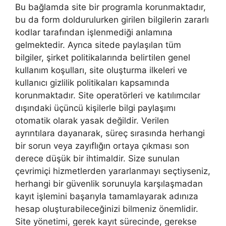
Bu bağlamda site bir programla korunmaktadır,
bu da form doldurulurken girilen bilgilerin zararlı
kodlar tarafından işlenmediği anlamına
gelmektedir. Ayrıca sitede paylaşılan tüm
bilgiler, şirket politikalarında belirtilen genel
kullanım koşulları, site oluşturma ilkeleri ve
kullanıcı gizlilik politikaları kapsamında
korunmaktadır. Site operatörleri ve katılımcılar
dışındaki üçüncü kişilerle bilgi paylaşımı
otomatik olarak yasak değildir. Verilen
ayrıntılara dayanarak, süreç sırasında herhangi
bir sorun veya zayıflığın ortaya çıkması son
derece düşük bir ihtimaldir. Size sunulan
çevrimiçi hizmetlerden yararlanmayı seçtiyseniz,
herhangi bir güvenlik sorunuyla karşılaşmadan
kayıt işlemini başarıyla tamamlayarak adınıza
hesap oluşturabileceğinizi bilmeniz önemlidir.
Site yönetimi, gerek kayıt sürecinde, gerekse