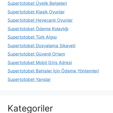
Supertotobet Üyelik Belgeleri
Supertotobet Klasik Oyunlar
Supertotobet Heyecanlı Oyunlar
Supertotobet Ödeme Kolaylığı
Supertotobet Türk Algısı
Supertotobet Dosyalama Şikayeti
Supertotobet Güvenli Ortam
Supertotobet Mobil Giriş Adresi
Supertotobet Bahisler İçin Ödeme Yöntemleri
Supertotobet Yarışlar
Kategoriler