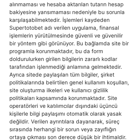
alınmaması ve hesaba aktarılan tutarın hesap
bakiyesine yansımaması nedeniyle bu sorunla
karşılaşabilmektedir. İşlemleri kaydeden
Supertotobet adı verilen uygulama, finansal
işlemlerin yürütülmesinde güvenli ve güvenilir
bir yöntem gibi görünüyor. Bu bağlamda site bir
programla korunmaktadır, bu da form
doldurulurken girilen bilgilerin zararlı kodlar
tarafından işlenmediği anlamına gelmektedir.
Ayrıca sitede paylaşılan tüm bilgiler, şirket
politikalarında belirtilen genel kullanım koşulları,
site oluşturma ilkeleri ve kullanıcı gizlilik
politikaları kapsamında korunmaktadır. Site
operatörleri ve katılımcılar dışındaki üçüncü
kişilerle bilgi paylaşımı otomatik olarak yasak
değildir. Verilen ayrıntılara dayanarak, süreç
sırasında herhangi bir sorun veya zayıflığın
ortaya çıkması son derece düşük bir ihtimaldir.