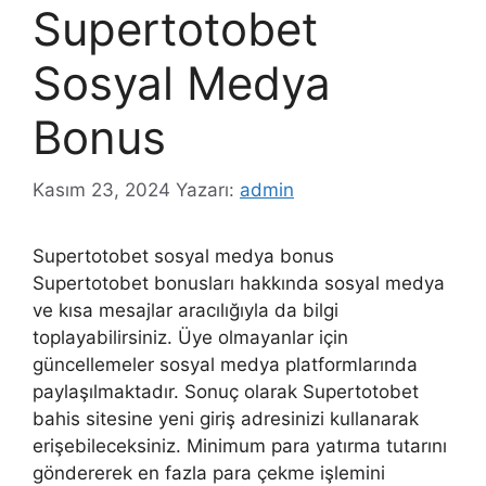
Supertotobet
Sosyal Medya
Bonus
Kasım 23, 2024
Yazarı:
admin
Supertotobet sosyal medya bonus
Supertotobet bonusları hakkında sosyal medya
ve kısa mesajlar aracılığıyla da bilgi
toplayabilirsiniz. Üye olmayanlar için
güncellemeler sosyal medya platformlarında
paylaşılmaktadır. Sonuç olarak Supertotobet
bahis sitesine yeni giriş adresinizi kullanarak
erişebileceksiniz. Minimum para yatırma tutarını
göndererek en fazla para çekme işlemini