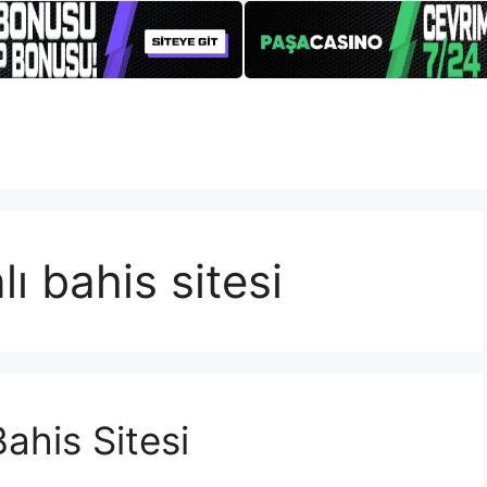
ı bahis sitesi
ahis Sitesi