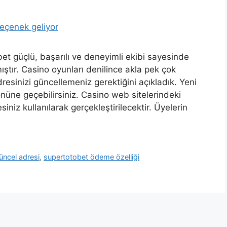
et güçlü, başarılı ve deneyimli ekibi sayesinde
mıştır. Casino oyunları denilince akla pek çok
resinizi güncellemeniz gerektiğini açıkladık. Yeni
önüne geçebilirsiniz. Casino web sitelerindeki
esiniz kullanılarak gerçekleştirilecektir. Üyelerin
üncel adresi
,
supertotobet ödeme özelliği