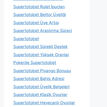
Supertotobet Rulet İpuçları
Supertotobet Bettor Üyeliği
Supertotobet Üye Artışı
Supertotobet Araştırma Süreci
Supertotobet
Supertotobet Sürekli Destek
Supertotobet Yüksek Oranlar
Pokerde Supertotobet
Supertotobet Piyango Bonusu
Supertotobet Bahis Adresi
Supertotobet Üyelik Belgeleri
Supertotobet Klasik Oyunlar
Supertotobet Heyecanlı Oyunlar