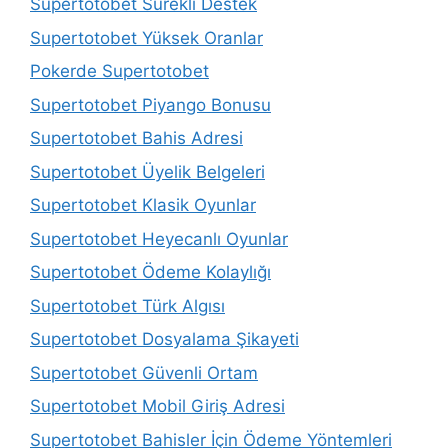
Supertotobet Sürekli Destek
Supertotobet Yüksek Oranlar
Pokerde Supertotobet
Supertotobet Piyango Bonusu
Supertotobet Bahis Adresi
Supertotobet Üyelik Belgeleri
Supertotobet Klasik Oyunlar
Supertotobet Heyecanlı Oyunlar
Supertotobet Ödeme Kolaylığı
Supertotobet Türk Algısı
Supertotobet Dosyalama Şikayeti
Supertotobet Güvenli Ortam
Supertotobet Mobil Giriş Adresi
Supertotobet Bahisler İçin Ödeme Yöntemleri