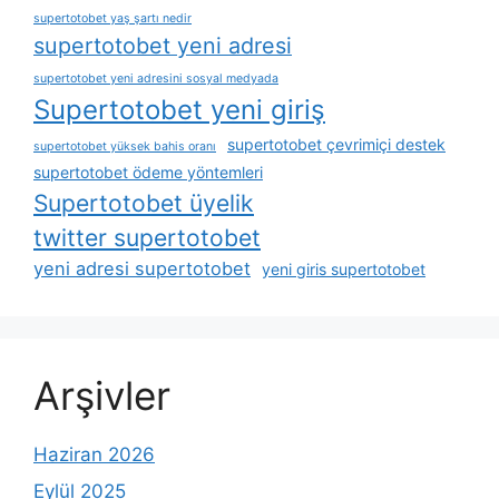
supertotobet yaş şartı nedir
supertotobet yeni adresi
supertotobet yeni adresini sosyal medyada
Supertotobet yeni giriş
supertotobet çevrimiçi destek
supertotobet yüksek bahis oranı
supertotobet ödeme yöntemleri
Supertotobet üyelik
twitter supertotobet
yeni adresi supertotobet
yeni giris supertotobet
Arşivler
Haziran 2026
Eylül 2025