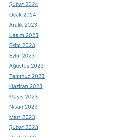
Şubat 2024
Ocak 2024
Aralık 2023
Kasım 2023
Ekim 2023
Eylül 2023
Ağustos 2023
Temmuz 2023
Haziran 2023
Mayıs 2023
Nisan 2023
Mart 2023
Şubat 2023