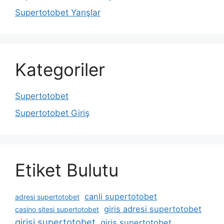
Supertotobet Yarışlar
Kategoriler
Supertotobet
Supertotobet Giriş
Etiket Bulutu
canli supertotobet
adresi supertotobet
giris adresi supertotobet
casino sitesi supertotobet
girisi supertotobet
giris supertotobet