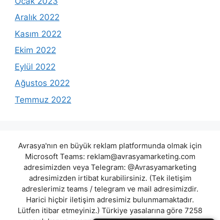
Ocak 2023
Aralık 2022
Kasım 2022
Ekim 2022
Eylül 2022
Ağustos 2022
Temmuz 2022
Avrasya'nın en büyük reklam platformunda olmak için
Microsoft Teams:
reklam@avrasyamarketing.com
adresimizden veya Telegram: @Avrasyamarketing
adresimizden irtibat kurabilirsiniz. (Tek iletişim
adreslerimiz teams / telegram ve mail adresimizdir.
Harici hiçbir iletişim adresimiz bulunmamaktadır.
Lütfen itibar etmeyiniz.) Türkiye yasalarına göre 7258