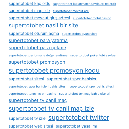
supertotobet kaç oldu
supertotobet kullanmanın faydaları nelerdir
supertotobet maç izle
supertotobet mevcut adı
supertotobet mevcut giriş adresi
supertotobet mobil casino
supertotobet nasil bir site
supertotobet oturum açma
supertotobet oyuncuları
supertotobet para yatırma
supertotobet para çekme
supertotobet performans değerlendirme
supertotobet poker lobi sayfası
supertotobet promosyon
supertotobet promosyon kodu
supertotobet sitesi
supertotobet spor bahisleri
supertotobet spor bahisleri bahis sitesi
supertotobet spor bahis sitesi
supertotobet tanınmış bir casino
supertotobet tek maç bahis siteleri
supertotobet tv canli maç
supertotobet tv canli maç izle
supertotobet twitter
supertotobet tv izle
supertotobet web sitesi
supertotobet yasal mı