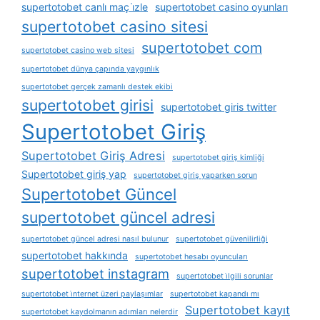
supertotobet canlı maç i̇zle
supertotobet casino oyunları
supertotobet casino sitesi
supertotobet com
supertotobet casino web sitesi
supertotobet dünya çapında yaygınlık
supertotobet gerçek zamanlı destek ekibi
supertotobet girisi
supertotobet giris twitter
Supertotobet Giriş
Supertotobet Giriş Adresi
supertotobet giriş kimliği
Supertotobet giriş yap
supertotobet giriş yaparken sorun
Supertotobet Güncel
supertotobet güncel adresi
supertotobet güncel adresi nasıl bulunur
supertotobet güvenilirliği
supertotobet hakkında
supertotobet hesabı oyuncuları
supertotobet instagram
supertotobet i̇lgili sorunlar
supertotobet i̇nternet üzeri paylaşımlar
supertotobet kapandı mı
Supertotobet kayıt
supertotobet kaydolmanın adımları nelerdir