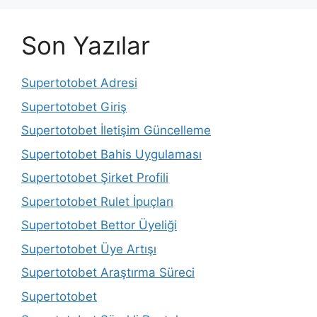
Son Yazılar
Supertotobet Adresi
Supertotobet Giriş
Supertotobet İletişim Güncelleme
Supertotobet Bahis Uygulaması
Supertotobet Şirket Profili
Supertotobet Rulet İpuçları
Supertotobet Bettor Üyeliği
Supertotobet Üye Artışı
Supertotobet Araştırma Süreci
Supertotobet