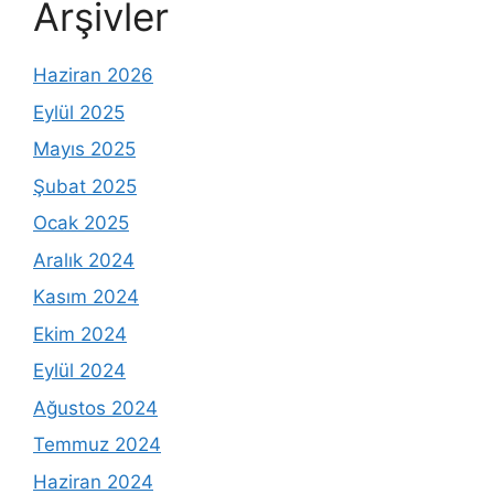
Arşivler
Haziran 2026
Eylül 2025
Mayıs 2025
Şubat 2025
Ocak 2025
Aralık 2024
Kasım 2024
Ekim 2024
Eylül 2024
Ağustos 2024
Temmuz 2024
Haziran 2024