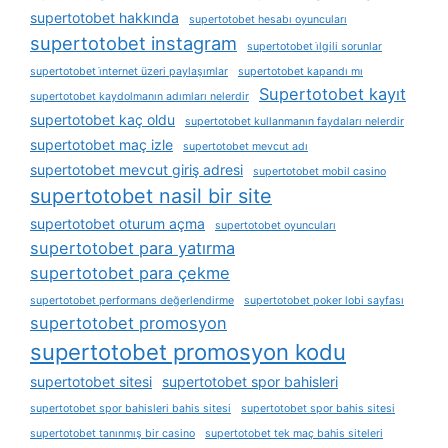
supertotobet hakkında
supertotobet hesabı oyuncuları
supertotobet instagram
supertotobet i̇lgili sorunlar
supertotobet i̇nternet üzeri paylaşımlar
supertotobet kapandı mı
Supertotobet kayıt
supertotobet kaydolmanın adımları nelerdir
supertotobet kaç oldu
supertotobet kullanmanın faydaları nelerdir
supertotobet maç izle
supertotobet mevcut adı
supertotobet mevcut giriş adresi
supertotobet mobil casino
supertotobet nasil bir site
supertotobet oturum açma
supertotobet oyuncuları
supertotobet para yatırma
supertotobet para çekme
supertotobet performans değerlendirme
supertotobet poker lobi sayfası
supertotobet promosyon
supertotobet promosyon kodu
supertotobet sitesi
supertotobet spor bahisleri
supertotobet spor bahisleri bahis sitesi
supertotobet spor bahis sitesi
supertotobet tanınmış bir casino
supertotobet tek maç bahis siteleri