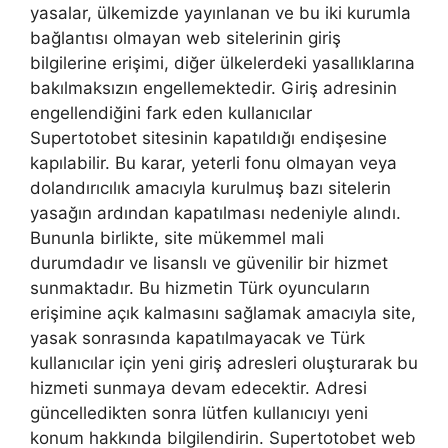
yasalar, ülkemizde yayınlanan ve bu iki kurumla
bağlantısı olmayan web sitelerinin giriş
bilgilerine erişimi, diğer ülkelerdeki yasallıklarına
bakılmaksızın engellemektedir. Giriş adresinin
engellendiğini fark eden kullanıcılar
Supertotobet sitesinin kapatıldığı endişesine
kapılabilir. Bu karar, yeterli fonu olmayan veya
dolandırıcılık amacıyla kurulmuş bazı sitelerin
yasağın ardından kapatılması nedeniyle alındı.
Bununla birlikte, site mükemmel mali
durumdadır ve lisanslı ve güvenilir bir hizmet
sunmaktadır. Bu hizmetin Türk oyuncuların
erişimine açık kalmasını sağlamak amacıyla site,
yasak sonrasında kapatılmayacak ve Türk
kullanıcılar için yeni giriş adresleri oluşturarak bu
hizmeti sunmaya devam edecektir. Adresi
güncelledikten sonra lütfen kullanıcıyı yeni
konum hakkında bilgilendirin. Supertotobet web