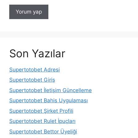
Son Yazılar
Supertotobet Adresi
Supertotobet Giriş
Supertotobet İletişim Güncelleme
Supertotobet Bahis Uygulaması
Supertotobet Şirket Profili
Supertotobet Rulet İpuçları
Supertotobet Bettor Üyeliği