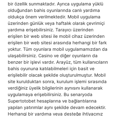
bir özellik sunmaktadır. Ayrıca uygulama yüklü
olduğundan bahis oyunlarında canlı yardıma
oldukça önem verilmektedir. Mobil uygulama
üzerinden günlük veya haftalık olarak çevrimiçi
yardıma erişebilirsiniz. Tarayıcı üzerinden
erişilen bir web sitesi ile mobil cihaz üzerinden
erişilen bir web sitesi arasında herhangi bir fark
yoktur. Tüm oyunlara mobil uygulamamızdan da
ulaşabilirsiniz. Casino ve diğer oyunların da
benzer bir işlevi vardır. Arayüz, tüm kullanıcıların
bahis oyununa katılabilmeleri için basit ve
erişilebilir olacak şekilde oluşturulmuştur. Mobil
site kurulduktan sonra, kurulum işlemi sırasında
verdiğiniz üyelik bilgilerinin aynısını kullanarak
uygulamaya erişebilirsiniz. Bu senaryoda
Supertotobet hesaplarına ve bağlantılarına
yapılan yatırımlar aynı şekilde devam edecektir.
Herhangi bir yardıma veya desteğe ihtiyacınız