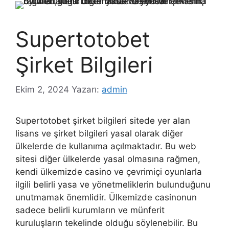
Supertotobet
Şirket Bilgileri
Ekim 2, 2024
Yazarı:
admin
Supertotobet şirket bilgileri sitede yer alan
lisans ve şirket bilgileri yasal olarak diğer
ülkelerde de kullanıma açılmaktadır. Bu web
sitesi diğer ülkelerde yasal olmasına rağmen,
kendi ülkemizde casino ve çevrimiçi oyunlarla
ilgili belirli yasa ve yönetmeliklerin bulunduğunu
unutmamak önemlidir. Ülkemizde casinonun
sadece belirli kurumların ve münferit
kuruluşların tekelinde olduğu söylenebilir. Bu