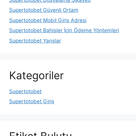
Supertotobet Güvenli Ortam
Supertotobet Mobil Giriş Adresi
Supertotobet Bahisler İçin Ödeme Yöntemleri
Supertotobet Yarışlar
Kategoriler
Supertotobet
Supertotobet Giriş