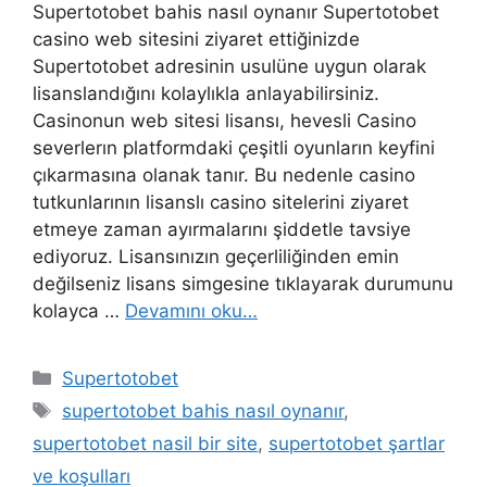
Supertotobet bahis nasıl oynanır Supertotobet
casino web sitesini ziyaret ettiğinizde
Supertotobet adresinin usulüne uygun olarak
lisanslandığını kolaylıkla anlayabilirsiniz.
Casinonun web sitesi lisansı, hevesli Casino
severlerın platformdaki çeşitli oyunların keyfini
çıkarmasına olanak tanır. Bu nedenle casino
tutkunlarının lisanslı casino sitelerini ziyaret
etmeye zaman ayırmalarını şiddetle tavsiye
ediyoruz. Lisansınızın geçerliliğinden emin
değilseniz lisans simgesine tıklayarak durumunu
kolayca …
Devamını oku…
Kategoriler
Supertotobet
Etiketler
supertotobet bahis nasıl oynanır
,
supertotobet nasil bir site
,
supertotobet şartlar
ve koşulları