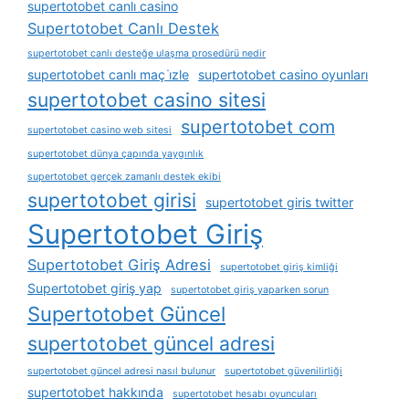
supertotobet canlı casino
Supertotobet Canlı Destek
supertotobet canlı desteğe ulaşma prosedürü nedir
supertotobet canlı maç i̇zle
supertotobet casino oyunları
supertotobet casino sitesi
supertotobet com
supertotobet casino web sitesi
supertotobet dünya çapında yaygınlık
supertotobet gerçek zamanlı destek ekibi
supertotobet girisi
supertotobet giris twitter
Supertotobet Giriş
Supertotobet Giriş Adresi
supertotobet giriş kimliği
Supertotobet giriş yap
supertotobet giriş yaparken sorun
Supertotobet Güncel
supertotobet güncel adresi
supertotobet güncel adresi nasıl bulunur
supertotobet güvenilirliği
supertotobet hakkında
supertotobet hesabı oyuncuları