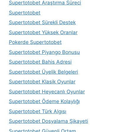
Supertotobet Araştırma Süreci
Supertotobet
Supertotobet Sürekli Destek
Supertotobet Yüksek Oranlar
Pokerde Supertotobet
Supertotobet Piyango Bonusu
Supertotobet Bahis Adresi
Supertotobet Üyelik Belgeleri
Supertotobet Klasik Oyunlar
Supertotobet Heyecanlı Oyunlar
Supertotobet Ödeme Kolaylığı
Supertotobet Türk Algısı
Supertotobet Dosyalama Şikayeti
Supertotobet Güvenli Ortam