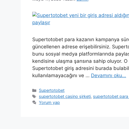
Supertotobet para kazanın kampanya sür
güncellenen adrese erişebilirsiniz. Superto
bunu sosyal medya platformlarında paylaş
kendisine ulaşma şansına sahip oluyor. O 
Supertotobet giriş adresini burada bulabili
kullanılamayacağını ve …
Devamını oku…
Kategoriler
Supertotobet
Etiketler
supertotobet casino şirketi
,
supertotobet para
Yorum yap