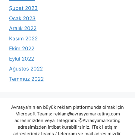
Şubat 2023
Ocak 2023
Aralık 2022
Kasım 2022
Ekim 2022
Eylül 2022
Ağustos 2022
Temmuz 2022
Avrasya'nın en büyük reklam platformunda olmak için
Microsoft Teams:
reklam@avrasyamarketing.com
adresimizden veya Telegram: @Avrasyamarketing
adresimizden irtibat kurabilirsiniz. (Tek iletişim
adreslerimiz teams / telegram ve mail adresimizdir.