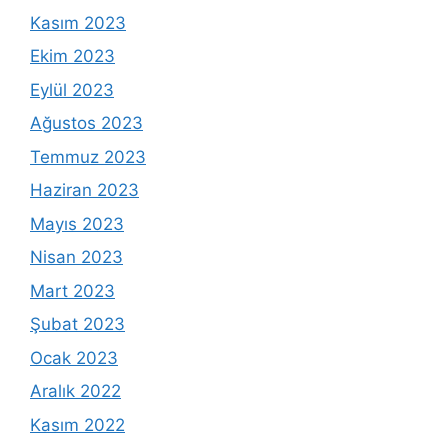
Kasım 2023
Ekim 2023
Eylül 2023
Ağustos 2023
Temmuz 2023
Haziran 2023
Mayıs 2023
Nisan 2023
Mart 2023
Şubat 2023
Ocak 2023
Aralık 2022
Kasım 2022