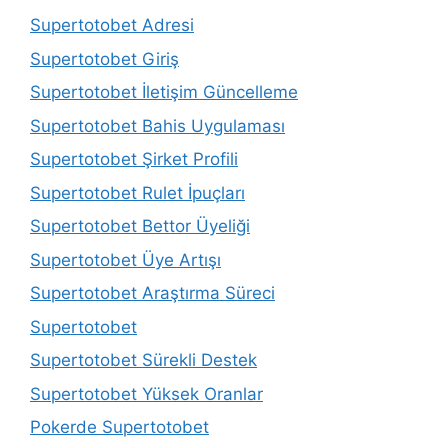
Supertotobet Adresi
Supertotobet Giriş
Supertotobet İletişim Güncelleme
Supertotobet Bahis Uygulaması
Supertotobet Şirket Profili
Supertotobet Rulet İpuçları
Supertotobet Bettor Üyeliği
Supertotobet Üye Artışı
Supertotobet Araştırma Süreci
Supertotobet
Supertotobet Sürekli Destek
Supertotobet Yüksek Oranlar
Pokerde Supertotobet