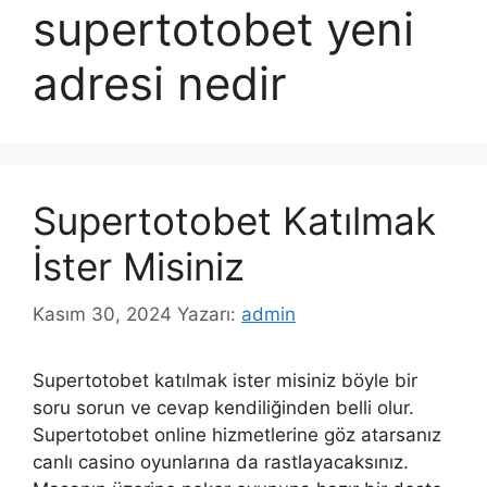
supertotobet yeni
adresi nedir
Supertotobet Katılmak
İster Misiniz
Kasım 30, 2024
Yazarı:
admin
Supertotobet katılmak ister misiniz böyle bir
soru sorun ve cevap kendiliğinden belli olur.
Supertotobet online hizmetlerine göz atarsanız
canlı casino oyunlarına da rastlayacaksınız.