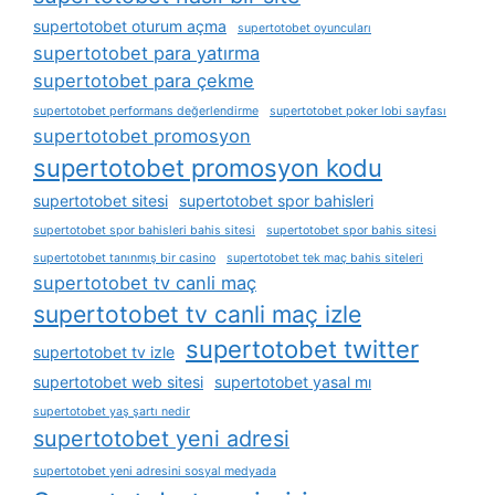
supertotobet oturum açma
supertotobet oyuncuları
supertotobet para yatırma
supertotobet para çekme
supertotobet performans değerlendirme
supertotobet poker lobi sayfası
supertotobet promosyon
supertotobet promosyon kodu
supertotobet sitesi
supertotobet spor bahisleri
supertotobet spor bahisleri bahis sitesi
supertotobet spor bahis sitesi
supertotobet tanınmış bir casino
supertotobet tek maç bahis siteleri
supertotobet tv canli maç
supertotobet tv canli maç izle
supertotobet twitter
supertotobet tv izle
supertotobet web sitesi
supertotobet yasal mı
supertotobet yaş şartı nedir
supertotobet yeni adresi
supertotobet yeni adresini sosyal medyada