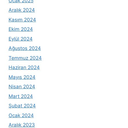
Ocak 2025
Aralık 2024
Kasım 2024
Ekim 2024
Eylül 2024
Ağustos 2024
Temmuz 2024
Haziran 2024
Mayıs 2024
Nisan 2024
Mart 2024
Şubat 2024
Ocak 2024
Aralık 2023