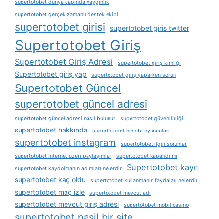
supertotobet dünya çapında yaygınlık
supertotobet gerçek zamanlı destek ekibi
supertotobet girisi
supertotobet giris twitter
Supertotobet Giriş
Supertotobet Giriş Adresi
supertotobet giriş kimliği
Supertotobet giriş yap
supertotobet giriş yaparken sorun
Supertotobet Güncel
supertotobet güncel adresi
supertotobet güncel adresi nasıl bulunur
supertotobet güvenilirliği
supertotobet hakkında
supertotobet hesabı oyuncuları
supertotobet instagram
supertotobet i̇lgili sorunlar
supertotobet i̇nternet üzeri paylaşımlar
supertotobet kapandı mı
Supertotobet kayıt
supertotobet kaydolmanın adımları nelerdir
supertotobet kaç oldu
supertotobet kullanmanın faydaları nelerdir
supertotobet maç izle
supertotobet mevcut adı
supertotobet mevcut giriş adresi
supertotobet mobil casino
supertotobet nasil bir site