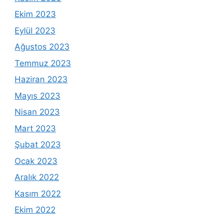
Ekim 2023
Eylül 2023
Ağustos 2023
Temmuz 2023
Haziran 2023
Mayıs 2023
Nisan 2023
Mart 2023
Şubat 2023
Ocak 2023
Aralık 2022
Kasım 2022
Ekim 2022