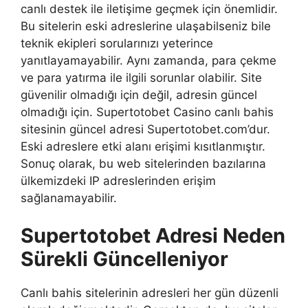
canlı destek ile iletişime geçmek için önemlidir.
Bu sitelerin eski adreslerine ulaşabilseniz bile
teknik ekipleri sorularınızı yeterince
yanıtlayamayabilir. Aynı zamanda, para çekme
ve para yatırma ile ilgili sorunlar olabilir. Site
güvenilir olmadığı için değil, adresin güncel
olmadığı için. Supertotobet Casino canlı bahis
sitesinin güncel adresi Supertotobet.com’dur.
Eski adreslere etki alanı erişimi kısıtlanmıştır.
Sonuç olarak, bu web sitelerinden bazılarına
ülkemizdeki IP adreslerinden erişim
sağlanamayabilir.
Supertotobet Adresi Neden
Sürekli Güncelleniyor
Canlı bahis sitelerinin adresleri her gün düzenli