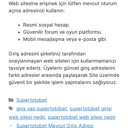
Web sitesine erişmek için lütfen mevcut oturum
açma adresinizi kullanın:
Resmi sosyal hesap.
Güvenilir forum ve oyun platformu.
Mobil mesajlaşma veya e-posta gibi
Giriş adresini şirketiniz tarafından
onaylanmayan web siteleri için kullanmamanızı
tavsiye ederiz. Üyelerin güncel giriş adreslerini
farklı adresler arasında paylaşarak Site üzerinde
güvenli bir şekilde işlem yapmalarını sağlıyoruz.
Kategoriler
Supertotobet
Etiketler
giris yap supertotobet
,
supertotobet girişi
web sitesi nedir
,
supertotobet web sitesi nedir
Yazı
Supertotobet Mevcut Giriş Adresi