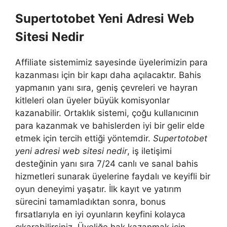
Supertotobet Yeni Adresi Web
Sitesi Nedir
Affiliate sistemimiz sayesinde üyelerimizin para
kazanması için bir kapı daha açılacaktır. Bahis
yapmanın yanı sıra, geniş çevreleri ve hayran
kitleleri olan üyeler büyük komisyonlar
kazanabilir. Ortaklık sistemi, çoğu kullanıcının
para kazanmak ve bahislerden iyi bir gelir elde
etmek için tercih ettiği yöntemdir.
Supertotobet
yeni adresi web sitesi nedir
, iş iletişimi
desteğinin yanı sıra 7/24 canlı ve sanal bahis
hizmetleri sunarak üyelerine faydalı ve keyifli bir
oyun deneyimi yaşatır. İlk kayıt ve yatırım
sürecini tamamladıktan sonra, bonus
fırsatlarıyla en iyi oyunların keyfini kolayca
çıkarabilirsiniz. Üyeliğe hak kazanmak için