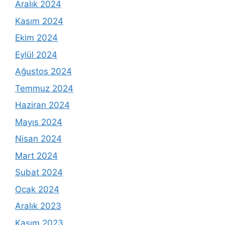
Aralık 2024
Kasım 2024
Ekim 2024
Eylül 2024
Ağustos 2024
Temmuz 2024
Haziran 2024
Mayıs 2024
Nisan 2024
Mart 2024
Şubat 2024
Ocak 2024
Aralık 2023
Kasım 2023