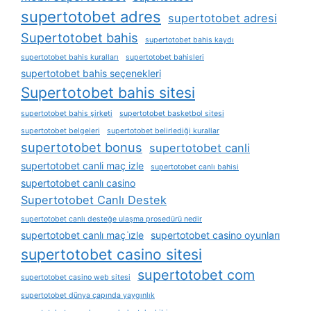
supertotobet adres
supertotobet adresi
Supertotobet bahis
supertotobet bahis kaydı
supertotobet bahis kuralları
supertotobet bahisleri
supertotobet bahis seçenekleri
Supertotobet bahis sitesi
supertotobet bahis şirketi
supertotobet basketbol ​​sitesi
supertotobet belgeleri
supertotobet belirlediği kurallar
supertotobet bonus
supertotobet canli
supertotobet canli maç izle
supertotobet canlı bahisi
supertotobet canlı casino
Supertotobet Canlı Destek
supertotobet canlı desteğe ulaşma prosedürü nedir
supertotobet canlı maç i̇zle
supertotobet casino oyunları
supertotobet casino sitesi
supertotobet com
supertotobet casino web sitesi
supertotobet dünya çapında yaygınlık