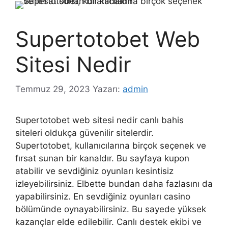
Supertotobet Web
Sitesi Nedir
Temmuz 29, 2023
Yazarı:
admin
Supertotobet web sitesi nedir canlı bahis
siteleri oldukça güvenilir sitelerdir.
Supertotobet, kullanıcılarına birçok seçenek ve
fırsat sunan bir kanaldır. Bu sayfaya kupon
atabilir ve sevdiğiniz oyunları kesintisiz
izleyebilirsiniz. Elbette bundan daha fazlasını da
yapabilirsiniz. En sevdiğiniz oyunları casino
bölümünde oynayabilirsiniz. Bu sayede yüksek
kazançlar elde edilebilir. Canlı destek ekibi ve