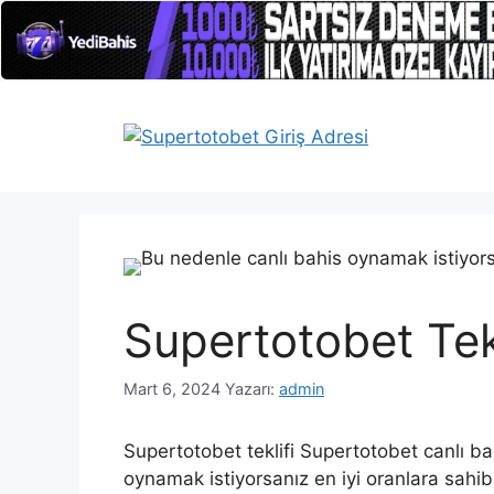
İçeriğe
atla
Supertotobet Tekl
Mart 6, 2024
Yazarı:
admin
Supertotobet teklifi Supertotobet canlı ba
oynamak istiyorsanız en iyi oranlara sahib