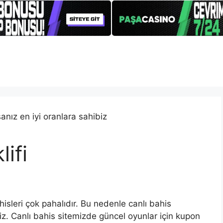
ifi
hisleri çok pahalıdır. Bu nedenle canlı bahis
iz. Canlı bahis sitemizde güncel oyunlar için kupon