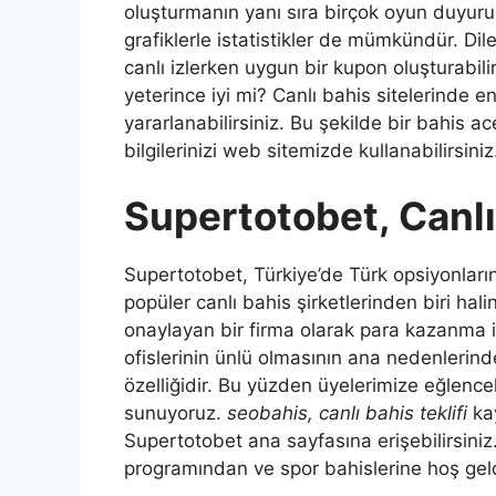
oluşturmanın yanı sıra birçok oyun duyur
grafiklerle istatistikler de mümkündür. D
canlı izlerken uygun bir kupon oluşturabilir
yeterince iyi mi? Canlı bahis sitelerinde en 
yararlanabilirsiniz. Bu şekilde bir bahis a
bilgilerinizi web sitemizde kullanabilirsiniz
Supertotobet, Canlı 
Supertotobet, Türkiye’de Türk opsiyonlar
popüler canlı bahis şirketlerinden biri hali
onaylayan bir firma olarak para kazanma 
ofislerinin ünlü olmasının ana nedenlerin
özelliğidir. Bu yüzden üyelerimize eğlenceli
sunuyoruz.
seobahis, canlı bahis teklifi
kay
Supertotobet ana sayfasına erişebilirsiniz.
programından ve spor bahislerine hoş gel