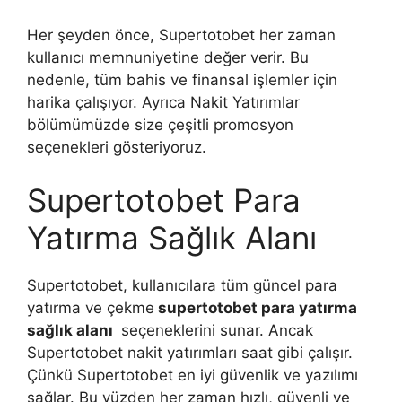
Her şeyden önce, Supertotobet her zaman
kullanıcı memnuniyetine değer verir. Bu
nedenle, tüm bahis ve finansal işlemler için
harika çalışıyor. Ayrıca Nakit Yatırımlar
bölümümüzde size çeşitli promosyon
seçenekleri gösteriyoruz.
Supertotobet Para
Yatırma Sağlık Alanı
Supertotobet, kullanıcılara tüm güncel para
yatırma ve çekme
supertotobet para yatırma
sağlık alanı
seçeneklerini sunar. Ancak
Supertotobet nakit yatırımları saat gibi çalışır.
Çünkü Supertotobet en iyi güvenlik ve yazılımı
sağlar. Bu yüzden her zaman hızlı, güvenli ve