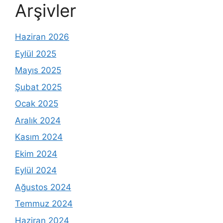
Arşivler
Haziran 2026
Eylül 2025
Mayıs 2025
Şubat 2025
Ocak 2025
Aralık 2024
Kasım 2024
Ekim 2024
Eylül 2024
Ağustos 2024
Temmuz 2024
Haziran 2024