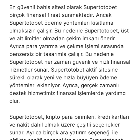
En güvenli bahis sitesi olarak Supertotobet
birçok finansal fırsat sunmaktadır. Ancak
Supertotobet ödeme yöntemleri kısıtlama
olmaksızın çalışır. Bu nedenle Supertotobet, üst
ve alt limitler olmadan çekim imkanı önerir.
Ayrıca para yatırma ve çekme işlemi sırasında
benzersiz bir tasarımla çalışır. Bu nedenle
Supertotobet her zaman güvenli ve hızlı finansal
hizmetler sunar. Supertotobet aktif sitesine
sürekli olarak yeni ve hızla büyüyen ödeme
yöntemleri ekleniyor. Ayrıca, gerçek zamanlı
destek hizmetimiz finansal işlemlerde yardımcı
olur.
Supertotobet, kripto para birimleri, kredi kartları
ve nakit dahil olmak üzere çeşitli seçenekler
sunar. Ayrıca birçok ara yatırım seçeneği ile