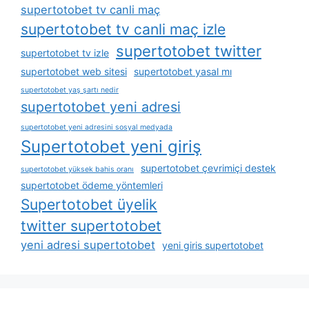
supertotobet tv canli maç
supertotobet tv canli maç izle
supertotobet twitter
supertotobet tv izle
supertotobet web sitesi
supertotobet yasal mı
supertotobet yaş şartı nedir
supertotobet yeni adresi
supertotobet yeni adresini sosyal medyada
Supertotobet yeni giriş
supertotobet çevrimiçi destek
supertotobet yüksek bahis oranı
supertotobet ödeme yöntemleri
Supertotobet üyelik
twitter supertotobet
yeni adresi supertotobet
yeni giris supertotobet