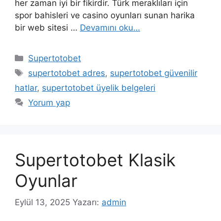
her zaman iyi bir fikirdir. Türk meraklıları için
spor bahisleri ve casino oyunları sunan harika
bir web sitesi …
Devamını oku…
Kategoriler
Supertotobet
Etiketler
supertotobet adres
,
supertotobet güvenilir
hatlar
,
supertotobet üyelik belgeleri
Yorum yap
Supertotobet Klasik
Oyunlar
Eylül 13, 2025
Yazarı:
admin