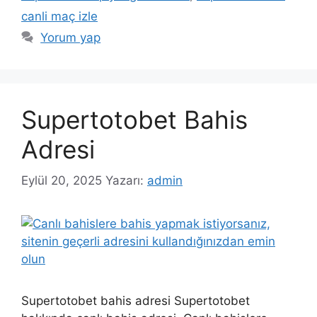
canli maç izle
Yorum yap
Supertotobet Bahis
Adresi
Eylül 20, 2025
Yazarı:
admin
Supertotobet bahis adresi Supertotobet