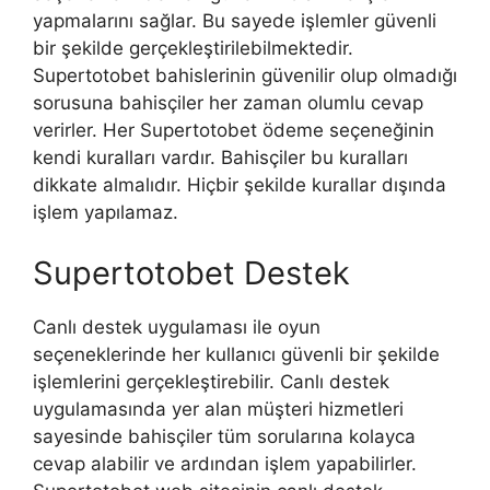
yapmalarını sağlar. Bu sayede işlemler güvenli
bir şekilde gerçekleştirilebilmektedir.
Supertotobet bahislerinin güvenilir olup olmadığı
sorusuna bahisçiler her zaman olumlu cevap
verirler. Her Supertotobet ödeme seçeneğinin
kendi kuralları vardır. Bahisçiler bu kuralları
dikkate almalıdır. Hiçbir şekilde kurallar dışında
işlem yapılamaz.
Supertotobet Destek
Canlı destek uygulaması ile oyun
seçeneklerinde her kullanıcı güvenli bir şekilde
işlemlerini gerçekleştirebilir. Canlı destek
uygulamasında yer alan müşteri hizmetleri
sayesinde bahisçiler tüm sorularına kolayca
cevap alabilir ve ardından işlem yapabilirler.