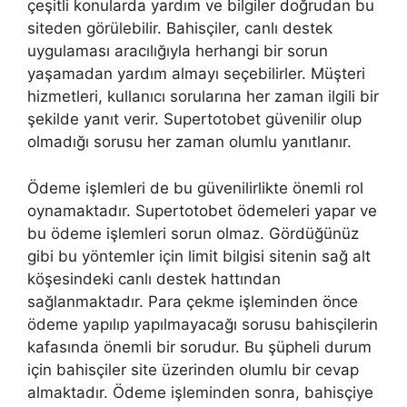
çeşitli konularda yardım ve bilgiler doğrudan bu
siteden görülebilir. Bahisçiler, canlı destek
uygulaması aracılığıyla herhangi bir sorun
yaşamadan yardım almayı seçebilirler. Müşteri
hizmetleri, kullanıcı sorularına her zaman ilgili bir
şekilde yanıt verir. Supertotobet güvenilir olup
olmadığı sorusu her zaman olumlu yanıtlanır.
Ödeme işlemleri de bu güvenilirlikte önemli rol
oynamaktadır. Supertotobet ödemeleri yapar ve
bu ödeme işlemleri sorun olmaz. Gördüğünüz
gibi bu yöntemler için limit bilgisi sitenin sağ alt
köşesindeki canlı destek hattından
sağlanmaktadır. Para çekme işleminden önce
ödeme yapılıp yapılmayacağı sorusu bahisçilerin
kafasında önemli bir sorudur. Bu şüpheli durum
için bahisçiler site üzerinden olumlu bir cevap
almaktadır. Ödeme işleminden sonra, bahisçiye