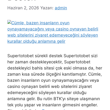
Haziran 2, 2026
Yazarı:
admin
Supertotobet sürekli destek Supertotobet sizi
her zaman destekleyecektir, Supertotobet
destekleyici bahis sitesi çok eski olmasa da, her
zaman kısa sürede ölçeğini kanıtlamıştır. Cümle,
bazen insanların oyun oynayamayacağını veya
casino oynayan belirli web sitelerini ziyaret
edemeyeceğini söyleyen kurallar olduğu
anlamına gelir. Bu rutin BTK’yı siteye ulaşmanın
tek yolu yapar ve insanların girmesini engeller.