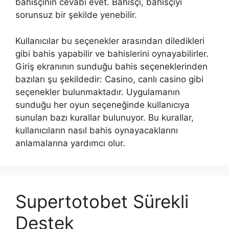
bahisçinin cevabı evet. Bahisçi, bahisçiyi
sorunsuz bir şekilde yenebilir.
Kullanıcılar bu seçenekler arasından diledikleri
gibi bahis yapabilir ve bahislerini oynayabilirler.
Giriş ekranının sunduğu bahis seçeneklerinden
bazıları şu şekildedir: Casino, canlı casino gibi
seçenekler bulunmaktadır. Uygulamanın
sunduğu her oyun seçeneğinde kullanıcıya
sunulan bazı kurallar bulunuyor. Bu kurallar,
kullanıcıların nasıl bahis oynayacaklarını
anlamalarına yardımcı olur.
Supertotobet Sürekli
Destek