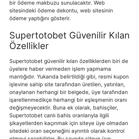
bir ödeme makbuzu sunulacaktır. Web
sitesindeki ödeme dekontu, web sitesinin
ödeme yaptığını gösterir.
Supertotobet Güvenilir Kılan
Özellikler
Supertotobet güvenilir kılan özelliklerden biri de
üyelere haber vermeden işlem yapmama
mantığıdır. Yukarıda belirtildiği gibi, resmi kupon
işlevine sahip site tarafından üretilen, yatırılan,
onaylanan herhangi bir belgede, üye tarafından
işaretlenmedikçe herhangi bir eşleşmenin oranı
değişmeyecektir. Buna ek olarak, bahisçiler,
Supertotobet canlı bahis oranlarıyla ilgili
şikayetlerden kaçınmak için siteye üye olmadan
sitedeki oran seçeneğini ayrıntılı olarak kontrol
etmeyi seçebilirler. Bu sayede siteye üye