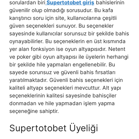
sorulardan biri
Supertotobet giriş
bahislerinin
güvenilir olup olmadığı sorusudur. Bu kafa
karıştırıcı soru için site, kullanıcılarına çeşitli
güven seçenekleri sunuyor. Bu seçenekler
sayesinde kullanıcılar sorunsuz bir şekilde bahis
oynayabilirler. Bu seçeneklerin en üst kısmında
yer alan fonksiyon ise oyun altyapısıdır. Netent
ve poker gibi oyun altyapısı ile üyelerin herhangi
bir şekilde hile yapmaları engellenebilir. Bu
sayede sorunsuz ve güvenli bahis fırsatları
yaratılmaktadır. Güvenli bahis seçenekleri için
kaliteli altyapı seçenekleri mevcuttur. Alt yapı
seçeneklerinin kalitesi sayesinde bahisçiler
donmadan ve hile yapmadan işlem yapma
seçeneğine sahiptir.
Supertotobet Üyeliği