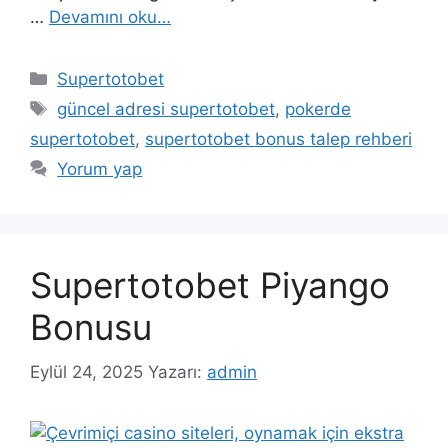
…
Devamını oku…
Kategoriler
Supertotobet
Etiketler
güncel adresi supertotobet
,
pokerde
supertotobet
,
supertotobet bonus talep rehberi
Yorum yap
Supertotobet Piyango
Bonusu
Eylül 24, 2025
Yazarı:
admin