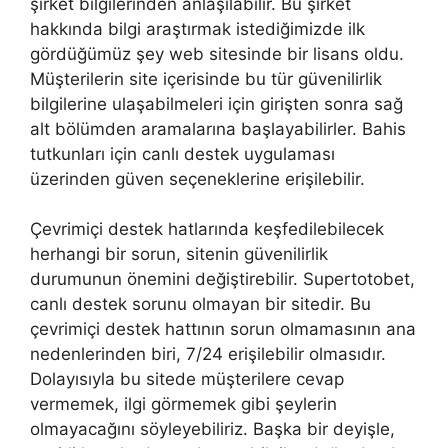
şirket bilgilerinden anlaşılabilir. Bu şirket
hakkında bilgi araştırmak istediğimizde ilk
gördüğümüz şey web sitesinde bir lisans oldu.
Müşterilerin site içerisinde bu tür güvenilirlik
bilgilerine ulaşabilmeleri için girişten sonra sağ
alt bölümden aramalarına başlayabilirler. Bahis
tutkunları için canlı destek uygulaması
üzerinden güven seçeneklerine erişilebilir.
Çevrimiçi destek hatlarında keşfedilebilecek
herhangi bir sorun, sitenin güvenilirlik
durumunun önemini değiştirebilir. Supertotobet,
canlı destek sorunu olmayan bir sitedir. Bu
çevrimiçi destek hattının sorun olmamasının ana
nedenlerinden biri, 7/24 erişilebilir olmasıdır.
Dolayısıyla bu sitede müşterilere cevap
vermemek, ilgi görmemek gibi şeylerin
olmayacağını söyleyebiliriz. Başka bir deyişle,