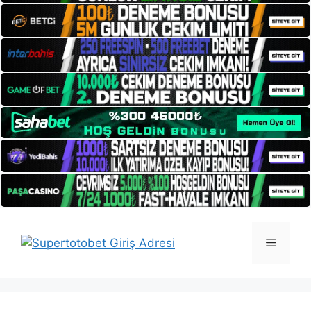
İçeriğe
atla
Menü