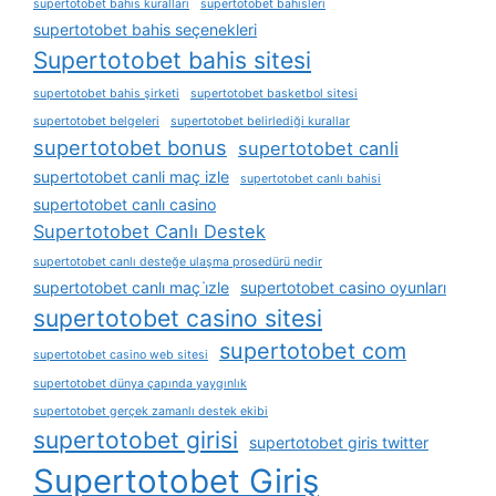
supertotobet bahis kuralları
supertotobet bahisleri
supertotobet bahis seçenekleri
Supertotobet bahis sitesi
supertotobet bahis şirketi
supertotobet basketbol ​​sitesi
supertotobet belgeleri
supertotobet belirlediği kurallar
supertotobet bonus
supertotobet canli
supertotobet canli maç izle
supertotobet canlı bahisi
supertotobet canlı casino
Supertotobet Canlı Destek
supertotobet canlı desteğe ulaşma prosedürü nedir
supertotobet canlı maç i̇zle
supertotobet casino oyunları
supertotobet casino sitesi
supertotobet com
supertotobet casino web sitesi
supertotobet dünya çapında yaygınlık
supertotobet gerçek zamanlı destek ekibi
supertotobet girisi
supertotobet giris twitter
Supertotobet Giriş