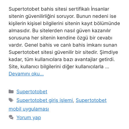
Supertotobet bahis sitesi sertifikalı İnsanlar
sitenin güvenilirliğini soruyor. Bunun nedeni ise
kişilerin kişisel bilgilerini sitenin kayıt bölümünde
almasıdır. Bu sitelerden nasıl güven kazanılır
sorusuna her sitenin kendine özgü bir cevabı
vardır. Genel bahis ve canlı bahis imkanı sunan
Supertotobet sitesi güvenilir bir sitedir. Şimdiye
kadar, tüm kullanıcılara bazı avantajlar getirdi.
Site, kullanıcı bilgilerini diğer kullanıcılarla …
Devamını oku…
Kategoriler
Supertotobet
Etiketler
Supertotobet giriş işlemi
,
Supertotobet
mobil uygulaması
Yorum yap