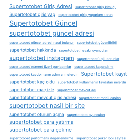
Supertotobet Giriş Adresi
supertotobet giriş kimliği
Supertotobet giriş yap
supertotobet giriş yaparken sorun
Supertotobet Güncel
supertotobet güncel adresi
supertotobet güncel adresi nasıl bulunur
supertotobet güvenilirliği
supertotobet hakkında
supertotobet hesabı oyuncuları
supertotobet instagram
supertotobet i̇lgili sorunlar
supertotobet i̇nternet üzeri paylaşımlar
supertotobet kapandı mı
Supertotobet kayıt
supertotobet kaydolmanın adımları nelerdir
supertotobet kaç oldu
supertotobet kullanmanın faydaları nelerdir
supertotobet maç izle
supertotobet mevcut adı
supertotobet mevcut giriş adresi
supertotobet mobil casino
supertotobet nasil bir site
supertotobet oturum açma
supertotobet oyuncuları
supertotobet para yatırma
supertotobet para çekme
supertotobet performans değerlendirme
supertotobet poker lobi sayfası