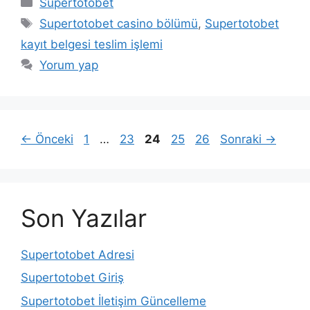
Supertotobet
Etiketler
Supertotobet casino bölümü
,
Supertotobet
kayıt belgesi teslim işlemi
Yorum yap
Yazı
Sayfa
Sayfa
Sayfa
Sayfa
Sayfa
←
Önceki
1
…
23
24
25
26
Sonraki
→
dolaşımı
Son Yazılar
Supertotobet Adresi
Supertotobet Giriş
Supertotobet İletişim Güncelleme