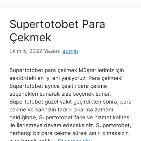
Supertotobet Para
Çekmek
Ekim 5, 2022
Yazarı:
admin
Supertotobet para çekmek Müşterilerimiz için
sektördeki en iyi anı yaşıyoruz; Para çekmek!
Supertotobet ayrıca çeşitli para çekme
seçenekleri sunarak size seçenek sunar.
Supertotobet güzel vakit geçirdikten sonra, para
çekme ve karınızın tadını çıkarma zamanı
geldiğinde, Supertotobet farkı ve hizmet kalitesi
ile ilerlemeye devam edeceksiniz. Supertotobet,
herhangi bir para çekme süresi sınırı olmaksızın