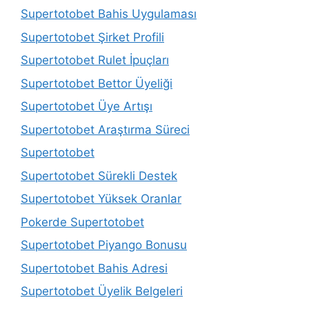
Supertotobet Bahis Uygulaması
Supertotobet Şirket Profili
Supertotobet Rulet İpuçları
Supertotobet Bettor Üyeliği
Supertotobet Üye Artışı
Supertotobet Araştırma Süreci
Supertotobet
Supertotobet Sürekli Destek
Supertotobet Yüksek Oranlar
Pokerde Supertotobet
Supertotobet Piyango Bonusu
Supertotobet Bahis Adresi
Supertotobet Üyelik Belgeleri