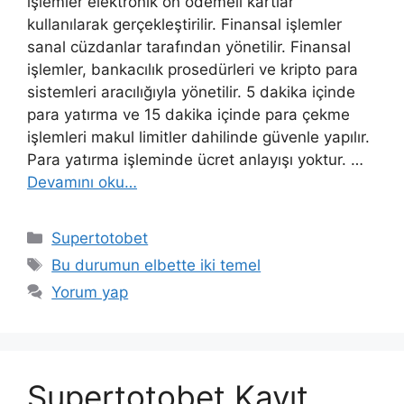
işlemler elektronik ön ödemeli kartlar
kullanılarak gerçekleştirilir. Finansal işlemler
sanal cüzdanlar tarafından yönetilir. Finansal
işlemler, bankacılık prosedürleri ve kripto para
sistemleri aracılığıyla yönetilir. 5 dakika içinde
para yatırma ve 15 dakika içinde para çekme
işlemleri makul limitler dahilinde güvenle yapılır.
Para yatırma işleminde ücret anlayışı yoktur. …
Devamını oku…
Kategoriler
Supertotobet
Etiketler
Bu durumun elbette iki temel
Yorum yap
Supertotobet Kayıt