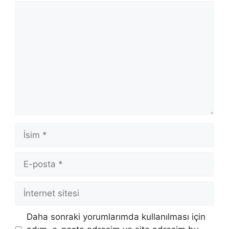
Yorum
İsim
E-
posta
İnternet
sitesi
Daha sonraki yorumlarımda kullanılması için