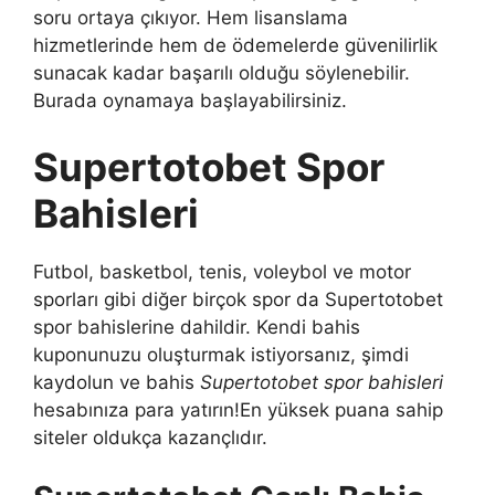
soru ortaya çıkıyor. Hem lisanslama
hizmetlerinde hem de ödemelerde güvenilirlik
sunacak kadar başarılı olduğu söylenebilir.
Burada oynamaya başlayabilirsiniz.
Supertotobet Spor
Bahisleri
Futbol, ​​basketbol, ​​tenis, voleybol ve motor
sporları gibi diğer birçok spor da Supertotobet
spor bahislerine dahildir. Kendi bahis
kuponunuzu oluşturmak istiyorsanız, şimdi
kaydolun ve bahis
Supertotobet spor bahisleri
hesabınıza para yatırın!En yüksek puana sahip
siteler oldukça kazançlıdır.