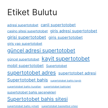
Etiket Bulutu
canli supertotobet
adresi supertotobet
giris adresi supertotobet
casino sitesi supertotobet
girisi supertotobet
giris supertotobet
giris yap supertotobet
güncel adresi supertotobet
kayit supertotobet
güncel supertotobet
mobil supertotobet
Supertotobet
supertotobet adres
supertotobet adresi
Supertotobet bahis
supertotobet bahis kaydı
supertotobet bahis kuralları
supertotobet bahisleri
supertotobet bahis seçenekleri
Supertotobet bahis sitesi
supertotobet bahis şirketi
supertotobet basketbol ​​sitesi