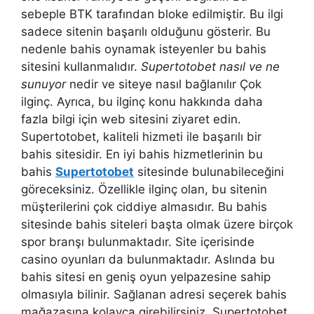
sebeple BTK tarafından bloke edilmiştir. Bu ilgi
sadece sitenin başarılı olduğunu gösterir. Bu
nedenle bahis oynamak isteyenler bu bahis
sitesini kullanmalıdır.
Supertotobet nasıl ve ne
sunuyor
nedir ve siteye nasıl bağlanılır Çok
ilginç. Ayrıca, bu ilginç konu hakkında daha
fazla bilgi için web sitesini ziyaret edin.
Supertotobet, kaliteli hizmeti ile başarılı bir
bahis sitesidir. En iyi bahis hizmetlerinin bu
bahis
Supertotobet
sitesinde bulunabileceğini
göreceksiniz. Özellikle ilginç olan, bu sitenin
müşterilerini çok ciddiye almasıdır. Bu bahis
sitesinde bahis siteleri başta olmak üzere birçok
spor branşı bulunmaktadır. Site içerisinde
casino oyunları da bulunmaktadır. Aslında bu
bahis sitesi en geniş oyun yelpazesine sahip
olmasıyla bilinir. Sağlanan adresi seçerek bahis
mağazasına kolayca girebilirsiniz. Supertotobet,