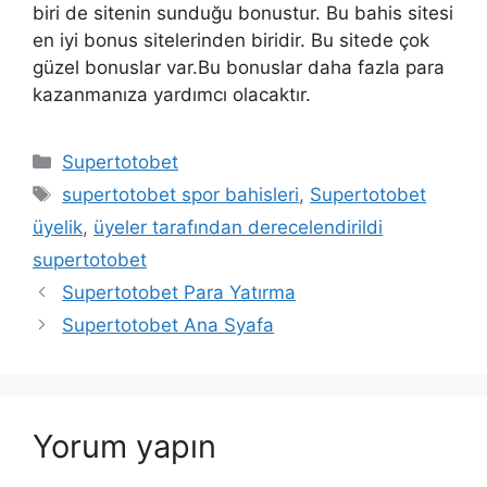
biri de sitenin sunduğu bonustur. Bu bahis sitesi
en iyi bonus sitelerinden biridir. Bu sitede çok
güzel bonuslar var.Bu bonuslar daha fazla para
kazanmanıza yardımcı olacaktır.
Kategoriler
Supertotobet
Etiketler
supertotobet spor bahisleri
,
Supertotobet
üyelik
,
üyeler tarafından derecelendirildi
supertotobet
Yazı
Supertotobet Para Yatırma
dolaşımı
Supertotobet Ana Syafa
Yorum yapın