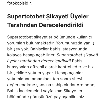
fotokopisidir.
Supertotobet Şikayeti Üyeler
Tarafından Derecelendirildi
Supertotobet şikayetler bölümünde kullanıcı
yorumları bulunmaktadır. Yorumunuzda yanlış
bir şey yok. Bahisçiler bahis istasyonunda
kolayca hesap açabilirler.
Supertotobet şikayeti
üyeler tarafından derecelendirildi
Bahis
istasyonları düzenli olarak kontrol eder ve hızlı
bir şekilde yatırım yapar. Hesap açanlar,
yatırımlarını tamamladıktan sonra siteyi
değerlendirme şansına sahip olurlar.Ardından,
Bahis İncelemeleri sayfasının Şikayetler
bölümünde görüşünüzü paylaşabilirsiniz.