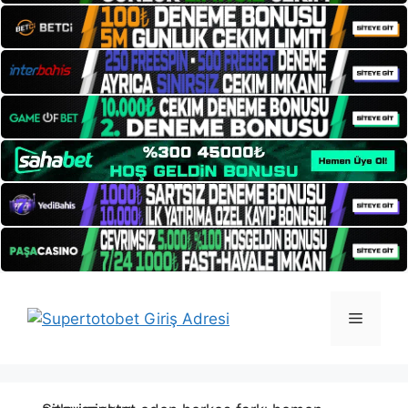
İçeriğe
atla
Menü