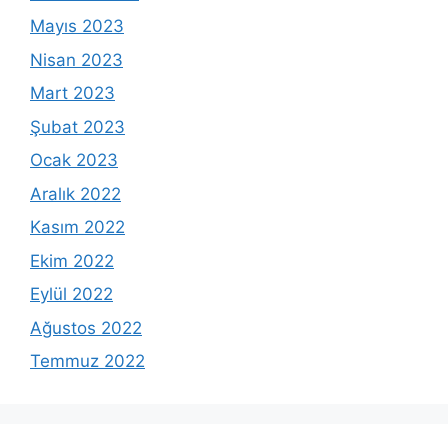
Mayıs 2023
Nisan 2023
Mart 2023
Şubat 2023
Ocak 2023
Aralık 2022
Kasım 2022
Ekim 2022
Eylül 2022
Ağustos 2022
Temmuz 2022