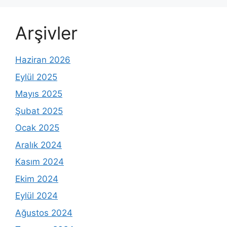
Arşivler
Haziran 2026
Eylül 2025
Mayıs 2025
Şubat 2025
Ocak 2025
Aralık 2024
Kasım 2024
Ekim 2024
Eylül 2024
Ağustos 2024