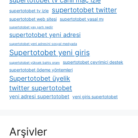
supertotobet tv canli maç izle
supertotobet twitter
supertotobet tv izle
supertotobet web sitesi
supertotobet yasal mı
supertotobet yaş şartı nedir
supertotobet yeni adresi
supertotobet yeni adresini sosyal medyada
Supertotobet yeni giriş
supertotobet çevrimiçi destek
supertotobet yüksek bahis oranı
supertotobet ödeme yöntemleri
Supertotobet üyelik
twitter supertotobet
yeni adresi supertotobet
yeni giris supertotobet
Arşivler