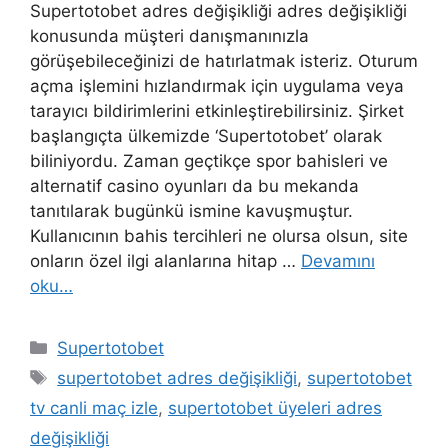
Supertotobet adres değişikliği adres değişikliği
konusunda müşteri danışmanınızla
görüşebileceğinizi de hatırlatmak isteriz. Oturum
açma işlemini hızlandırmak için uygulama veya
tarayıcı bildirimlerini etkinleştirebilirsiniz. Şirket
başlangıçta ülkemizde ‘Supertotobet’ olarak
biliniyordu. Zaman geçtikçe spor bahisleri ve
alternatif casino oyunları da bu mekanda
tanıtılarak bugünkü ismine kavuşmuştur.
Kullanıcının bahis tercihleri ​​ne olursa olsun, site
onların özel ilgi alanlarına hitap …
Devamını
oku…
Kategoriler
Supertotobet
Etiketler
supertotobet adres değişikliği
,
supertotobet
tv canli maç izle
,
supertotobet üyeleri adres
değişikliği