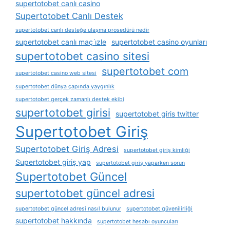
supertotobet canlı casino
Supertotobet Canlı Destek
supertotobet canlı desteğe ulaşma prosedürü nedir
supertotobet canlı maç i̇zle
supertotobet casino oyunları
supertotobet casino sitesi
supertotobet com
supertotobet casino web sitesi
supertotobet dünya çapında yaygınlık
supertotobet gerçek zamanlı destek ekibi
supertotobet girisi
supertotobet giris twitter
Supertotobet Giriş
Supertotobet Giriş Adresi
supertotobet giriş kimliği
Supertotobet giriş yap
supertotobet giriş yaparken sorun
Supertotobet Güncel
supertotobet güncel adresi
supertotobet güncel adresi nasıl bulunur
supertotobet güvenilirliği
supertotobet hakkında
supertotobet hesabı oyuncuları