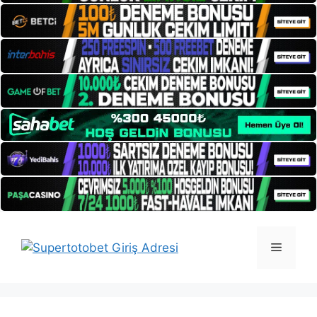
İçeriğe
atla
Menü