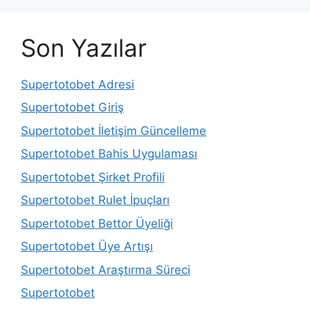
Son Yazılar
Supertotobet Adresi
Supertotobet Giriş
Supertotobet İletişim Güncelleme
Supertotobet Bahis Uygulaması
Supertotobet Şirket Profili
Supertotobet Rulet İpuçları
Supertotobet Bettor Üyeliği
Supertotobet Üye Artışı
Supertotobet Araştırma Süreci
Supertotobet