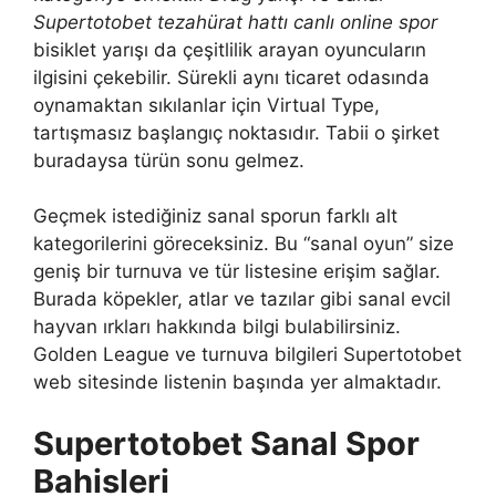
Supertotobet tezahürat hattı canlı online spor
bisiklet yarışı da çeşitlilik arayan oyuncuların
ilgisini çekebilir. Sürekli aynı ticaret odasında
oynamaktan sıkılanlar için Virtual Type,
tartışmasız başlangıç ​​noktasıdır. Tabii o şirket
buradaysa türün sonu gelmez.
Geçmek istediğiniz sanal sporun farklı alt
kategorilerini göreceksiniz. Bu “sanal oyun” size
geniş bir turnuva ve tür listesine erişim sağlar.
Burada köpekler, atlar ve tazılar gibi sanal evcil
hayvan ırkları hakkında bilgi bulabilirsiniz.
Golden League ve turnuva bilgileri Supertotobet
web sitesinde listenin başında yer almaktadır.
Supertotobet Sanal Spor
Bahisleri