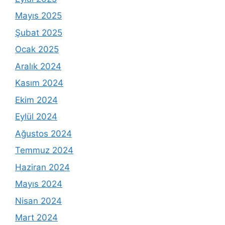
Mayıs 2025
Şubat 2025
Ocak 2025
Aralık 2024
Kasım 2024
Ekim 2024
Eylül 2024
Ağustos 2024
Temmuz 2024
Haziran 2024
Mayıs 2024
Nisan 2024
Mart 2024