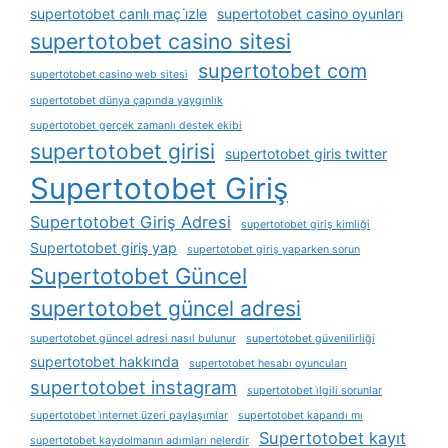
supertotobet canlı maç i̇zle
supertotobet casino oyunları
supertotobet casino sitesi
supertotobet com
supertotobet casino web sitesi
supertotobet dünya çapında yaygınlık
supertotobet gerçek zamanlı destek ekibi
supertotobet girisi
supertotobet giris twitter
Supertotobet Giriş
Supertotobet Giriş Adresi
supertotobet giriş kimliği
Supertotobet giriş yap
supertotobet giriş yaparken sorun
Supertotobet Güncel
supertotobet güncel adresi
supertotobet güncel adresi nasıl bulunur
supertotobet güvenilirliği
supertotobet hakkında
supertotobet hesabı oyuncuları
supertotobet instagram
supertotobet i̇lgili sorunlar
supertotobet i̇nternet üzeri paylaşımlar
supertotobet kapandı mı
Supertotobet kayıt
supertotobet kaydolmanın adımları nelerdir