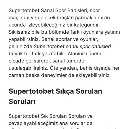
Supertotobet Sanal Spor Bahisleri, spor
maçlarını ve gelecek maçları parmaklarınızın
ucunda izleyebileceğiniz bir kategoridir.
Sıkılsanız bile bu bölümde farklı oyunlara yatırım
yapabilirsiniz. Sanal sporlar ve oyunlar,
gelirinizde
Supertotobet sanal spor bahisleri
büyük bir fark yaratabilir. Alanınızı önemli
ölçüde geliştirerek sanal türlerde
ustalaşabilirsiniz. Öte yandan, bahis dışında her
zaman başka deneyimler de ekleyebilirsiniz.
Supertotobet Sıkça Sorulan
Soruları
Supertotobet Sık Sorulan Soruları ve
cevaplayabileceğimiz ana sorular da