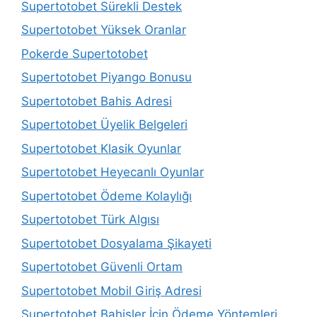
Supertotobet Sürekli Destek
Supertotobet Yüksek Oranlar
Pokerde Supertotobet
Supertotobet Piyango Bonusu
Supertotobet Bahis Adresi
Supertotobet Üyelik Belgeleri
Supertotobet Klasik Oyunlar
Supertotobet Heyecanlı Oyunlar
Supertotobet Ödeme Kolaylığı
Supertotobet Türk Algısı
Supertotobet Dosyalama Şikayeti
Supertotobet Güvenli Ortam
Supertotobet Mobil Giriş Adresi
Supertotobet Bahisler İçin Ödeme Yöntemleri