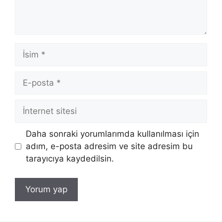
İsim
E-
posta
İnternet
sitesi
Daha sonraki yorumlarımda kullanılması için
adım, e-posta adresim ve site adresim bu
tarayıcıya kaydedilsin.