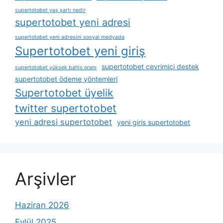
supertotobet yaş şartı nedir
supertotobet yeni adresi
supertotobet yeni adresini sosyal medyada
Supertotobet yeni giriş
supertotobet çevrimiçi destek
supertotobet yüksek bahis oranı
supertotobet ödeme yöntemleri
Supertotobet üyelik
twitter supertotobet
yeni adresi supertotobet
yeni giris supertotobet
Arşivler
Haziran 2026
Eylül 2025