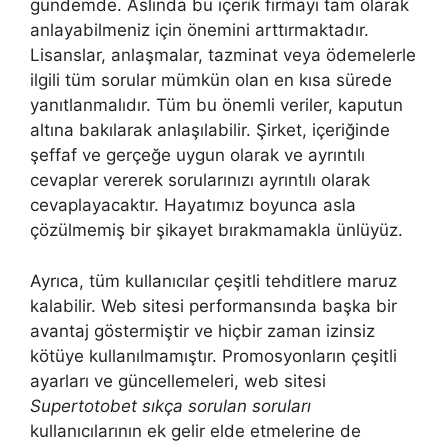
gündemde. Aslında bu içerik firmayı tam olarak
anlayabilmeniz için önemini arttırmaktadır.
Lisanslar, anlaşmalar, tazminat veya ödemelerle
ilgili tüm sorular mümkün olan en kısa sürede
yanıtlanmalıdır. Tüm bu önemli veriler, kaputun
altına bakılarak anlaşılabilir. Şirket, içeriğinde
şeffaf ve gerçeğe uygun olarak ve ayrıntılı
cevaplar vererek sorularınızı ayrıntılı olarak
cevaplayacaktır. Hayatımız boyunca asla
çözülmemiş bir şikayet bırakmamakla ünlüyüz.
Ayrıca, tüm kullanıcılar çeşitli tehditlere maruz
kalabilir. Web sitesi performansında başka bir
avantaj göstermiştir ve hiçbir zaman izinsiz
kötüye kullanılmamıştır. Promosyonların çeşitli
ayarları ve güncellemeleri, web sitesi
Supertotobet sıkça sorulan soruları
kullanıcılarının ek gelir elde etmelerine de